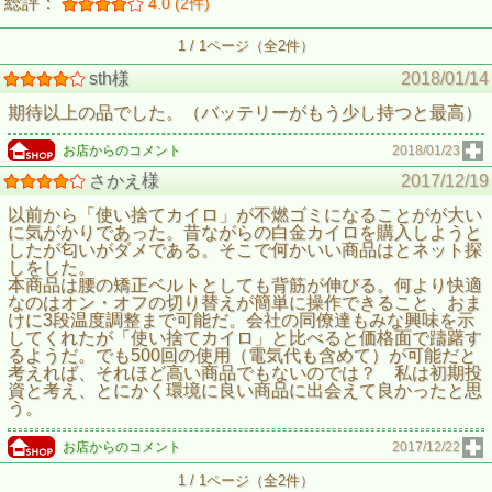
総評：
4.0 (2件)
1 / 1ページ（全2件）
sth様
2018/01/14
期待以上の品でした。（バッテリーがもう少し持つと最高）
お店からのコメント
2018/01/23
さかえ様
2017/12/19
以前から「使い捨てカイロ」が不燃ゴミになることがが大い
に気がかりであった。昔ながらの白金カイロを購入しようと
したが匂いがダメである。そこで何かいい商品はとネット探
しをした。
本商品は腰の矯正ベルトとしても背筋が伸びる。何より快適
なのはオン・オフの切り替えが簡単に操作できること、おま
けに3段温度調整まで可能だ。会社の同僚達もみな興味を示
してくれたが「使い捨てカイロ」と比べると価格面で躊躇す
るようだ。でも500回の使用（電気代も含めて）が可能だと
考えれば、それほど高い商品でもないのでは？ 私は初期投
資と考え、とにかく環境に良い商品に出会えて良かったと思
う。
お店からのコメント
2017/12/22
1 / 1ページ（全2件）