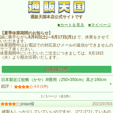
通販天国本店公式サイトです
■カートを見る
■マイページ
【夏季休業期間のお知らせ】
誠に勝手ながら
8月8日(土)～8月17日(月)
まで、休業をさせて
いただきます。
休業期間中はお電話での対応及びメールの返信ができませんの
でご了承ください。
休業期間中にいただいたご注文につきましては、8月18日
（火）より順次出荷いたします。
お客様の声
日本製近江蚊帳（かや）/8畳用（250×350cm）高さ190cm
総評：
4.0 (1件)
1 / 1ページ（全1件）
jintan様
2021/07/03
縫製もしっかりしていていいのですが、ゴワゴワしているの