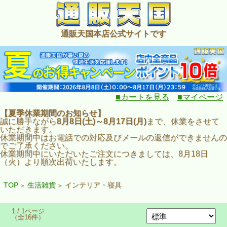
通販天国本店公式サイトです
■カートを見る
■マイページ
【夏季休業期間のお知らせ】
誠に勝手ながら
8月8日(土)～8月17日(月)
まで、休業をさせて
いただきます。
休業期間中はお電話での対応及びメールの返信ができませんの
でご了承ください。
休業期間中にいただいたご注文につきましては、8月18日
（火）より順次出荷いたします。
TOP
生活雑貨
インテリア・寝具
>
>
1 / 1ページ
（全16件）