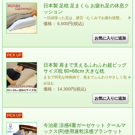
日本製 足枕 足まくら お疲れ足の休息ク
ッション
一日頑張った足は、疲労・むくみでお疲れ状態。
価格： 6,600円(税込)
PICK UP
日本製 肩まで支えるふわふわ超ビッグ
サイズ枕 80×68cm 大きな枕
まるで羽毛な特殊綿で、肩までふんわりやさしく包
み込む
価格： 14,300円(税込)
PICK UP
今治産 涼感4重ガーゼケット クールマ
ックス(R)使用速乾涼感ブランケット