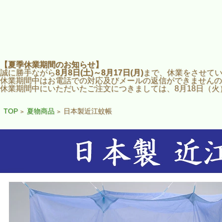
【夏季休業期間のお知らせ】
誠に勝手ながら
8月8日(土)～8月17日(月)
まで、休業をさせて
休業期間中はお電話での対応及びメールの返信ができませんの
休業期間中にいただいたご注文につきましては、8月18日（
TOP
夏物商品
日本製近江蚊帳
>
>