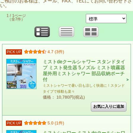
ご検討のお客様は、メール、FAX、TELにてお問い合わせ下さ
い。
1 / 1ページ
（全7件）
4.7 (3件)
PICK UP
ミストdeクールシャワー スタンドタイ
プ ミスト発生器 5ノズル ミスト噴霧器
屋外用ミストシャワー 部品収納ポーチ
付
ミストシャワーで暑い日も涼しく快適に！スタンド
タイプで移動も楽々
価格： 10,780円(税込)
5.0 (1件)
PICK UP
ミストシャワー ミストdeクールシャワ