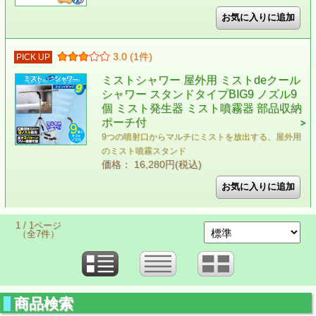
3.0 (1件)
PICK UP
ミストシャワー 屋外用 ミストdeクール
シャワー スタンドタイプBIG9 ノズル9
個 ミスト発生器 ミスト噴霧器 部品収納
ポーチ付
9つの噴射口からマルチにミストを放出する、屋外用
のミスト噴霧スタンド
価格： 16,280円(税込)
1 / 1ページ
（全7件）
商品検索