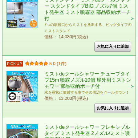
ー スタンドタイプBIG ノズル7個 ミス
ト発生器 ミスト噴霧器 部品収納ポーチ
付
7つの噴射口からミストを放出する、ビッグタイプの
ミストスタンド
価格： 14,080円(税込)
5.0 (1件)
PICK UP
ミストdeクールシャワー チューブタイ
プ15m 噴霧ノズル10個 屋外用ミストシ
ャワー 部品収納ポーチ付
水を霧状に噴射する事でその周辺をクールダウン！
価格： 13,200円(税込)
ミストdeクールシャワー フレキシブル
タイプ ミスト発生器 2ノズル/ミスト噴