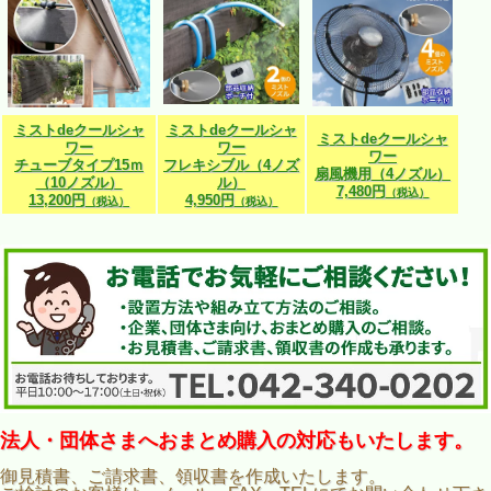
ミストdeクールシャ
ミストdeクールシャ
ミストdeクールシャ
ワー
ワー
ワー
チューブタイプ15ｍ
フレキシブル（4ノズ
扇風機用（4ノズル）
（10ノズル）
ル）
7,480円
（税込）
13,200円
4,950円
（税込）
（税込）
法人・団体さまへおまとめ購入の対応もいたします。
御見積書、ご請求書、領収書を作成いたします。