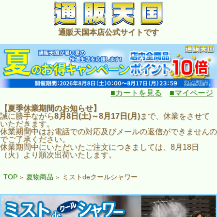
通販天国本店公式サイトです
■カートを見る
■マイページ
【夏季休業期間のお知らせ】
誠に勝手ながら
8月8日(土)～8月17日(月)
まで、休業をさせて
いただきます。
休業期間中はお電話での対応及びメールの返信ができませんの
でご了承ください。
休業期間中にいただいたご注文につきましては、8月18日
（火）より順次出荷いたします。
TOP
夏物商品
ミストdeクールシャワー
>
>