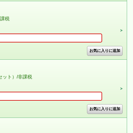
非課税
セット）/非課税