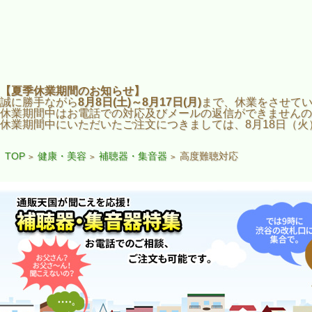
【夏季休業期間のお知らせ】
誠に勝手ながら
8月8日(土)～8月17日(月)
まで、休業をさせて
休業期間中はお電話での対応及びメールの返信ができませんの
休業期間中にいただいたご注文につきましては、8月18日（
TOP
健康・美容
補聴器・集音器
高度難聴対応
>
>
>