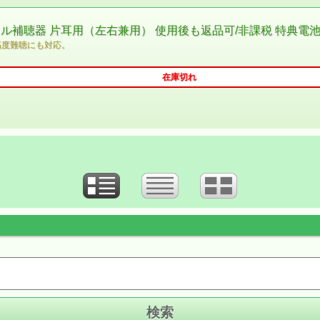
ル補聴器 片耳用（左右兼用） 使用後も返品可/非課税 特典電
高度難聴にも対応。
在庫切れ