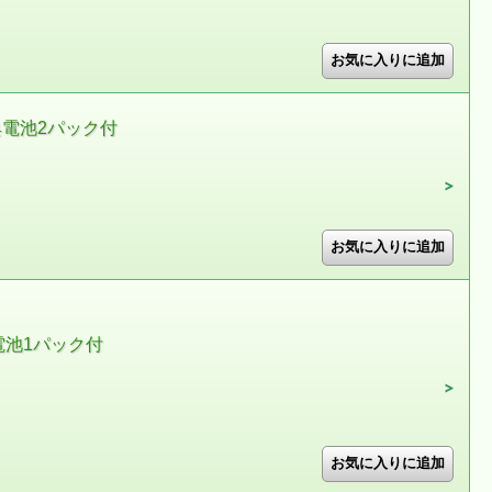
典電池2パック付
電池1パック付