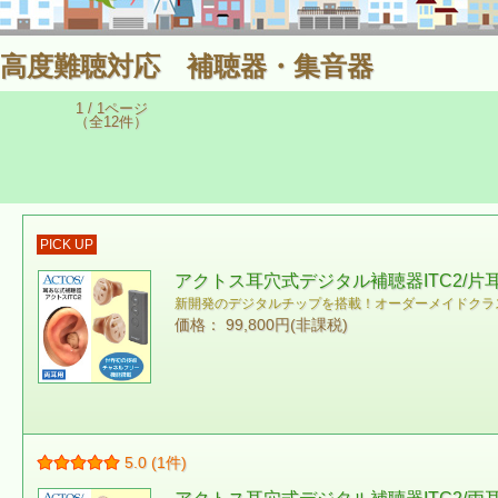
高度難聴対応 補聴器・集音器
1 / 1ページ
（全12件）
PICK UP
アクトス耳穴式デジタル補聴器ITC2/片
新開発のデジタルチップを搭載！オーダーメイドクラ
価格： 99,800円(非課税)
5.0 (1件)