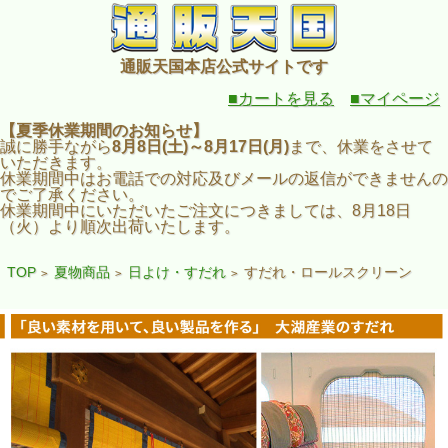
通販天国本店公式サイトです
■カートを見る
■マイページ
【夏季休業期間のお知らせ】
誠に勝手ながら
8月8日(土)～8月17日(月)
まで、休業をさせて
いただきます。
休業期間中はお電話での対応及びメールの返信ができませんの
でご了承ください。
休業期間中にいただいたご注文につきましては、8月18日
（火）より順次出荷いたします。
TOP
夏物商品
日よけ・すだれ
すだれ・ロールスクリーン
>
>
>