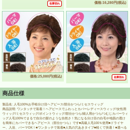
価格:16,280円(税込)
在庫切れ
価格:25,080円(税込)
在庫切れ
商品仕様
製品名: 人毛100%お手軽分け目ヘアピース/部分かつら/ミセスウィッグ
商品説明: ワンタッチで装着！ヘアピースでふわっとカバーレディースウィッグ/女性用
ウィッグ/ミセスウィッグ/ポイントウィッグ/部分かつら/婦人用かつら/つむじカバーウィ
ッグ人毛100%でまるで自分の髪のような自然さ！気になる分け目の白毛や地肌の透け
を簡単にカバーできるヘアピース（部分かつら）です■高級人毛100％使用■ドライヤ
ー、入浴、パーマOK！■ワンタッチで装着■人気の穴あきタイプ■軽くて快適！■選べる