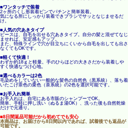
■ワンタッチで装着
2ヶ所のくし形装着ピンでパチンと簡単装着。
気になる所にしっかり装着できブラシでサッとなじませるだ
け。
■人気の穴あきタイプ
ピースは、自毛を出せる穴あきタイプ。自分の髪と混ぜてなじ
ませれば、安定感もアップ。
また、特殊ラインで穴が目立ちにくいから自毛を出しても出さ
なくてもOKです。
■軽くて快適！
わずか約18ｇと軽量。手のひらほどの大きさだから装着しや
すく快適なつけ心地。
■選べるカラーは2色
毛染めをしていない一般的な髪色の自然色（黒系統）、落ち着
いたこげ茶色の栗色（茶系統）の2色を選択可能です。
■お手入れ簡単
お手入れは、自宅にある市販のシャンプーでOK。
簡単、手軽に押し洗い（ぬるま湯OK）、洗った後も自然乾燥
だけで元通り。
■8日間返品可能だから初めてでも安心
本商品は、お届けから8日間以内であれば、試着後でも返品が
可能です。