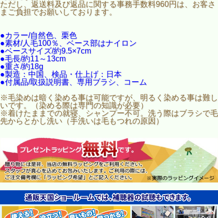
ただし、返送料及び返品に関する事務手数料960円は、お客さ
まご負担でお願いしております。
●カラー/自然色、栗色
●素材/人毛100％、ベース部はナイロン
●ベースサイズ/約9.5×7cm
●毛長/約11～13cm
●重さ/約18g
●製造：中国、検品・仕上げ：日本
●付属品/取扱説明書、専用ブラシ、コーム
※毛染めは暗く染める事は可能ですが、明るく染める事は難し
いです。（染める際は専門の知識が必要）
※着けたままでの就寝、シャンプー不可。洗う際はブラシで毛
先からとかし洗い（手洗いは毛もつれの原因）