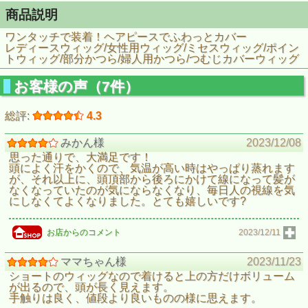
商品説明
ワンタッチで装着！ヘアピースでふわっとカバー
レディースウィッグ/女性用ウィッグ/ミセスウィッグ/ポイン
トウィッグ/部分かつら/婦人用かつら/つむじカバーウィッグ
お客様の声（7件）
総評:
4.3
みかん様
2023/12/08
思った通りで、大満足です！
頭によく汗をかくので、気温が高い時はやっぱり蒸れます
が、それ以上に、頭頂部から後ろにかけて線になって髪が
なくなっていたのが気にならなくなり、毎日人の視線を気
にしなくてよくなりました。とても嬉しいです?
お店からのコメント
2023/12/11
ママちゃん様
2023/11/23
ショートのウィッグなので着けると上の方だけボリューム
が出るので、頭が長く見えます。
手触りは良く、値段より良いものの様に思えます。