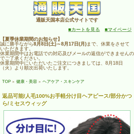
通販天国本店公式サイトです
■カートを見る
■マイページ
【夏季休業期間のお知らせ】
誠に勝手ながら
8月8日(土)～8月17日(月)
まで、休業をさせて
いただきます。
休業期間中はお電話での対応及びメールの返信ができませんの
でご了承ください。
休業期間中にいただいたご注文につきましては、8月18日
（火）より順次出荷いたします。
TOP
健康・美容
ヘアケア・スキンケア
>
>
返品可能/人毛100%お手軽分け目ヘアピース/部分かつ
ら/ミセスウィッグ