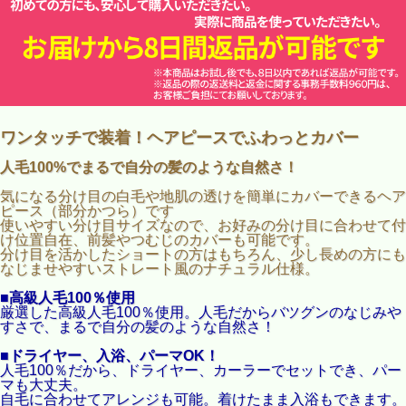
ワンタッチで装着！ヘアピースでふわっとカバー
人毛100%でまるで自分の髪のような自然さ！
気になる分け目の白毛や地肌の透けを簡単にカバーできるヘア
ピース（部分かつら）です
使いやすい分け目サイズなので、お好みの分け目に合わせて付
け位置自在、前髪やつむじのカバーも可能です。
分け目を活かしたショートの方はもちろん、少し長めの方にも
なじませやすいストレート風のナチュラル仕様。
■高級人毛100％使用
厳選した高級人毛100％使用。人毛だからバツグンのなじみや
すさで、まるで自分の髪のような自然さ！
■ドライヤー、入浴、パーマOK！
人毛100％だから、ドライヤー、カーラーでセットでき、パー
マも大丈夫。
自毛に合わせてアレンジも可能。着けたまま入浴もできます。