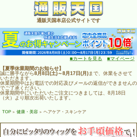
通販天国本店公式サイトです
■カートを見る
■マイページ
【夏季休業期間のお知らせ】
誠に勝手ながら
8月8日(土)～8月17日(月)
まで、休業をさせて
いただきます。
休業期間中はお電話での対応及びメールの返信ができませんの
でご了承ください。
休業期間中にいただいたご注文につきましては、8月18日
（火）より順次出荷いたします。
TOP
健康・美容
ヘアケア・スキンケア
>
>