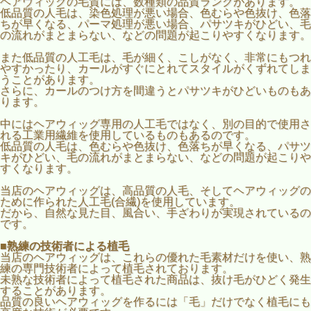
ヘアウィッグの毛質には、数種類の品質ランクがあります。
低品質の人毛は、染色処理が悪い場合、色むらや色抜け、色落
ちが早くなる、パーマ処理が悪い場合、パサツキがひどい、毛
の流れがまとまらない、などの問題が起こりやすくなります。
また低品質の人工毛は、毛が細く、こしがなく、非常にもつれ
やすかったり、カールがすぐにとれてスタイルがくずれてしま
うことがあります。
さらに、カールのつけ方を間違うとパサツキがひどいものもあ
ります。
中にはヘアウィッグ専用の人工毛ではなく、別の目的で使用さ
れる工業用繊維を使用しているものもあるのです。
低品質の人毛は、色むらや色抜け、色落ちが早くなる、パサツ
キがひどい、毛の流れがまとまらない、などの問題が起こりや
すくなります。
当店のヘアウィッグは、高品質の人毛、そしてヘアウィッグの
ために作られた人工毛(合繊)を使用しています。
だから、自然な見た目、風合い、手ざわりが実現されているの
です。
■熟練の技術者による植毛
当店のヘアウィッグは、これらの優れた毛素材だけを使い、熟
練の専門技術者によって植毛されております。
未熟な技術者によって植毛された商品は、抜け毛がひどく発生
することがあります。
品質の良いヘアウィッグを作るには「毛」だけでなく植毛にも