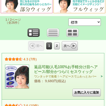
1 / 2ページ
（全26件）
1
2
前へ
次へ
4.3 (7件)
返品可能/人毛100%お手軽分け目ヘア
ピース/部分かつら/ミセスウィッグ
ワンタッチで装着！ヘアピースでふわっとカバー
価格： 9,680円(税込)
3.6 (10件)