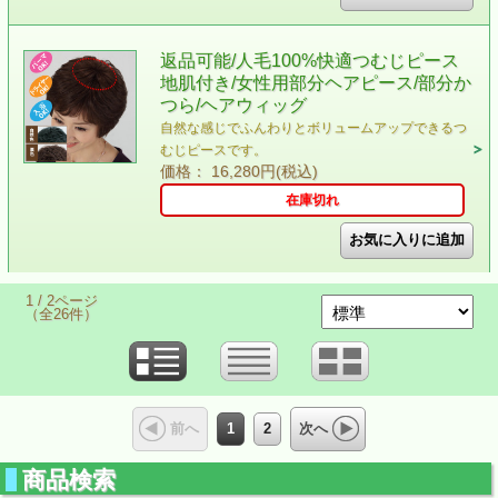
返品可能/人毛100%快適つむじピース
地肌付き/女性用部分ヘアピース/部分か
つら/ヘアウィッグ
自然な感じでふんわりとボリュームアップできるつ
むじピースです。
価格： 16,280円(税込)
在庫切れ
1 / 2ページ
（全26件）
1
2
前へ
次へ
商品検索