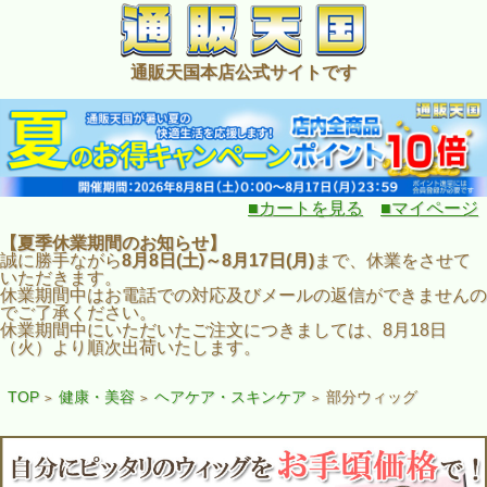
通販天国本店公式サイトです
■カートを見る
■マイページ
【夏季休業期間のお知らせ】
誠に勝手ながら
8月8日(土)～8月17日(月)
まで、休業をさせて
いただきます。
休業期間中はお電話での対応及びメールの返信ができませんの
でご了承ください。
休業期間中にいただいたご注文につきましては、8月18日
（火）より順次出荷いたします。
TOP
健康・美容
ヘアケア・スキンケア
部分ウィッグ
>
>
>