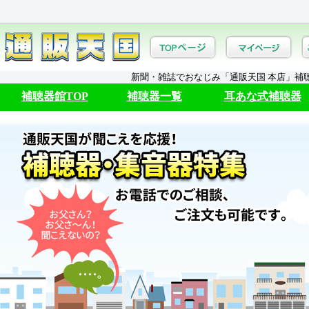
新聞・雑誌でおなじみ「通販天国 本店」補
補聴器館TOP
補聴器一覧
耳あな式補聴器