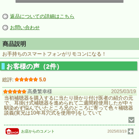
返品についての詳細はこちら
お問い合わせ
商品説明
お手持ちのスマートフォンがリモコンになる！
お客様の声（2件）
総評:
5.0
高桑繁幸様
2025/03/19
当初補聴器を購入するに当たり掛かり付け医者の紹介の元
で、耳掛け式補聴器を進められて二週間程使用したが中々
馴染めず悩んでいたところ兄のところに寄って色々補聴器
談義(実兄は10年耳穴式を使用中)をしていて
お店からのコメント
2025/03/19