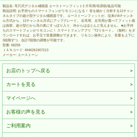
製品名: 耳穴式デジタル補聴器 エーストーンフィット2 片耳用/非課税/返品可能
商品説明: お手持ちのスマートフォンがリモコンになる！ 音を細かく分析する12チャン
ネルタイプの超小型デジタル補聴器です。 エーストーンフィットが、従来の6チャンネ
ル方式から、12チャンネル方式にアップグレード。 右耳用、左耳用が選べてフィット感
は抜群、超小型だから耳の奥にすっぽり入り、外からはほとんど見えません。 ■お手持
ちのスマートフォンがリモコンに！ スマートフォンアプリ「T2リモート」（無料）をダ
ウンロードすれば、お手元で音量調整ができます。 リモコン操作により、音量を上下に
3段階ずつ、合計7段階の調整が可能です。
型番: 68258
ＪＡＮコード: 4946261907213
メーカー: エーストーン
お店のトップへ戻る
カートを見る
マイページへ
お客様の声を見る
ご利用案内