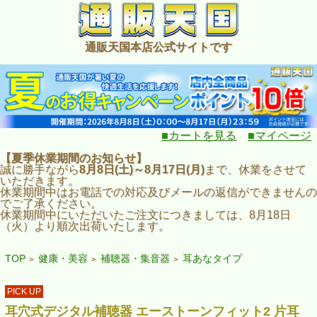
通販天国本店公式サイトです
■カートを見る
■マイページ
【夏季休業期間のお知らせ】
誠に勝手ながら
8月8日(土)～8月17日(月)
まで、休業をさせて
いただきます。
休業期間中はお電話での対応及びメールの返信ができませんの
でご了承ください。
休業期間中にいただいたご注文につきましては、8月18日
（火）より順次出荷いたします。
TOP
健康・美容
補聴器・集音器
耳あなタイプ
>
>
>
PICK UP
耳穴式デジタル補聴器 エーストーンフィット2 片耳