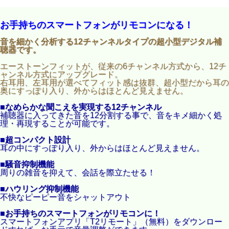
お手持ちのスマートフォンがリモコンになる！
音を細かく分析する12チャンネルタイプの超小型デジタル補
聴器です。
エーストーンフィットが、従来の6チャンネル方式から、12チ
ャンネル方式にアップグレード。
右耳用、左耳用が選べてフィット感は抜群、超小型だから耳の
奥にすっぽり入り、外からはほとんど見えません。
■なめらかな聞こえを実現する12チャンネル
補聴器に入ってきた音を12分割する事で、音をキメ細かく処
理・再現することが可能です。
■超コンパクト設計
耳の中にすっぽり入り、外からはほとんど見えません。
■騒音抑制機能
周りの雑音を抑えて、会話を際立たせる！
■ハウリング抑制機能
不快なピーピー音をシャットアウト
■お手持ちのスマートフォンがリモコンに！
スマートフォンアプリ「T2リモート」（無料）をダウンロー