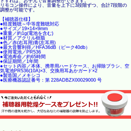
ドすれば、お手元で音量調整ができます。
リモコン操作により、音量を上下に3段階ずつ、合計7段階の
調整が可能です。
【補聴器仕様】
●軽度難聴～中等度難聴対応
●サイズ／19×14×9mm
●重量／約1g(電池を含む)
●材質／アクリル樹脂
●色／赤(右耳用)青(左耳用)
●最大音響利得／HFA36dB（ピーク40db）
●使用電池／PR536
●電池寿命／約65時間
●保証期間／1年間
●セット内容／本体、携帯用ハードケース、お掃除ブラシ、空
気電池PR536(10A)×3、交換用耳あかガード×2
●製造国／メキシコ
●医療機器認証番号：第 228ADBZX00029000 号