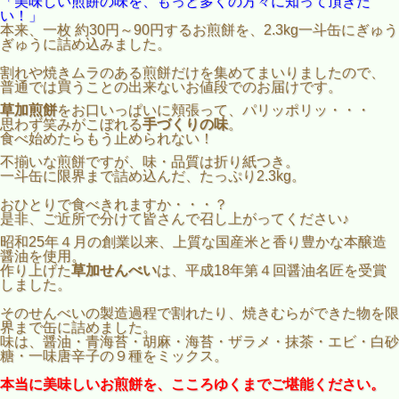
「美味しい煎餅の味を、もっと多くの方々に知って頂きた
い！」
本来、一枚 約30円～90円するお煎餅を、2.3kg一斗缶にぎゅう
ぎゅうに詰め込みました。
割れや焼きムラのある煎餅だけを集めてまいりましたので、
普通では買うことの出来ないお値段でのお届けです。
草加煎餅
をお口いっぱいに頬張って、パリッポリッ・・・
思わず笑みがこぼれる
手づくりの味
。
食べ始めたらもう止められない！
不揃いな煎餅ですが、味・品質は折り紙つき。
一斗缶に限界まで詰め込んだ、たっぷり2.3kg。
おひとりで食べきれますか・・・？
是非、ご近所で分けて皆さんで召し上がってください♪
昭和25年４月の創業以来、上質な国産米と香り豊かな本醸造
醤油を使用。
作り上げた
草加せんべい
は、平成18年第４回醤油名匠を受賞
しました。
そのせんべいの製造過程で割れたり、焼きむらができた物を限
界まで缶に詰めました。
味は、醤油・青海苔・胡麻・海苔・ザラメ・抹茶・エビ・白砂
糖・一味唐辛子の９種をミックス。
本当に美味しいお煎餅を、こころゆくまでご堪能ください。