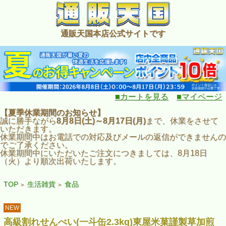
通販天国本店公式サイトです
■カートを見る
■マイページ
【夏季休業期間のお知らせ】
誠に勝手ながら
8月8日(土)～8月17日(月)
まで、休業をさせて
いただきます。
休業期間中はお電話での対応及びメールの返信ができませんの
でご了承ください。
休業期間中にいただいたご注文につきましては、8月18日
（火）より順次出荷いたします。
TOP
生活雑貨
食品
>
>
NEW
高級割れせんべい(一斗缶2.3kg)東屋米菓謹製草加煎