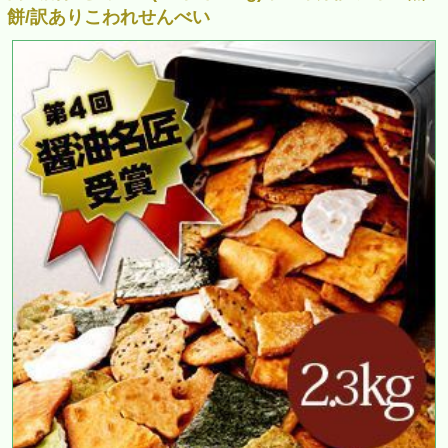
餅/訳ありこわれせんべい