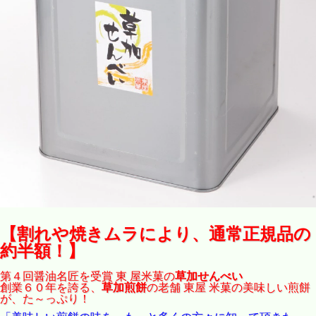
【割れや焼きムラにより、通常正規品の
約半額！】
第４回醤油名匠を受賞 東 屋米菓の
草加せんべい
創業６０年を誇る、
草加煎餅
の老舗 東屋 米菓の美味しい煎餅
が、た～っぷり！