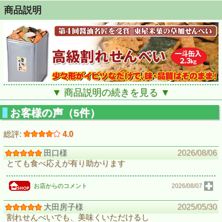
商品説明
▼ 商品説明の続きを見る ▼
高級煎餅、われせん一斗缶2.3kg。醤油名匠受賞の草加煎餅
お客様の声（5件）
です。
総評:
4.0
田口様
2026/08/06
とても食べ応えが有り助かります
お店からのコメント
2026/08/07
大田房子様
2025/05/30
割れせんべいでも、美味くいただけるし