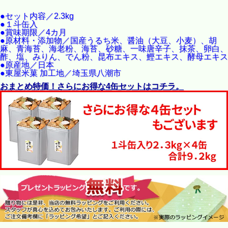
●セット内容／2.3kg
●１斗缶入
●賞味期限／4カ月
●原材料・添加物／国産うるち米、醤油（大豆、小麦）、胡
麻、青海苔、海老粉、海苔、砂糖、一味唐辛子、抹茶、卵白、
酢、塩、みりん、でん粉、昆布エキス、鰹エキス、酵母エキス
●原産地／日本
●東屋米菓 加工地／埼玉県八潮市
おまとめ特価！さらにお得な4缶セットはコチラ。