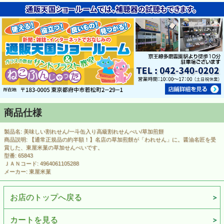
商品仕様
製品名: 美味しい割れせん/一斗缶入り高級割れせんべい/草加煎餅
商品説明: 【通常正規品の約半額！】名店の草加煎餅が「われせん」に。醤油名匠を受
賞した、東屋米菓の草加せんべいです。
型番: 65843
ＪＡＮコード: 4964061105288
メーカー: 東屋米菓
お店のトップへ戻る
カートを見る