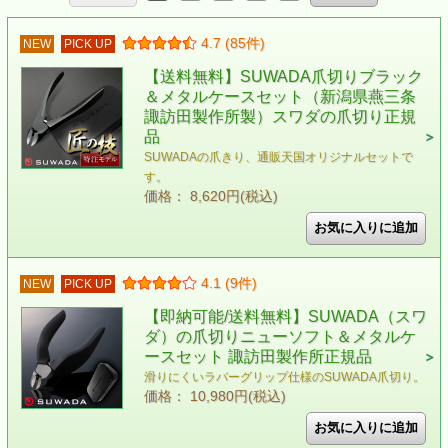
4.7 (85件)
NEW
PICK UP
【送料無料】SUWADA爪切りブラック
＆メタルケースセット（新潟県燕三条
諏訪田製作所製）スワダの爪切り正規
品
SUWADAの爪きり、通販天国オリジナルセットで
す。
価格： 8,620円(税込)
4.1 (9件)
NEW
PICK UP
【即納可能/送料無料】SUWADA（スワ
ダ）の爪切りニューソフト＆メタルケ
ースセット 諏訪田製作所正規品
滑りにくいラバーグリップ仕様のSUWADA爪切り。
価格： 10,980円(税込)