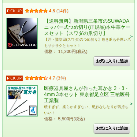
4.8 (14件)
PICK UP
【送料無料】新潟県三条市のSUWADA
ニッパー式つめ切り(正規品)本牛革ケー
スセット【スワダの爪切り】
【匠・諏訪田(スワダ)のつめ切り】巻き爪も分厚い爪
もサクサクとカット！
価格： 11,200円(税込)
4.7 (3件)
PICK UP
医療器具屋さんが作った耳かき 2・3・
4mm 3本セット 東京都足立区 三祐医科
工業製
硬すぎず、柔らかすぎない、絶妙なしなりが気持ち
いい！
価格： 5,500円(税込)