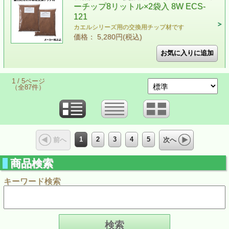
ーチップ8リットル×2袋入 8W ECS-
121
カエルシリーズ用の交換用チップ材です
価格： 5,280円(税込)
1 / 5ページ
（全87件）
1
2
3
4
5
前へ
次へ
商品検索
キーワード検索