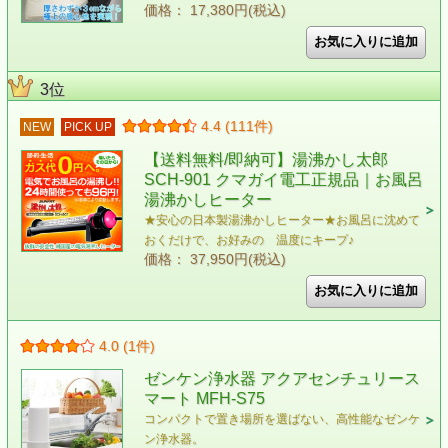
価格： 17,380円(税込)
3位
4.4 (111件)
NEW
PICK UP
【送料無料/即納可】湯沸かし太郎
SCH-901 クマガイ電工正規品｜お風呂
湯沸かしヒーター
★安心の日本製湯沸かしヒーター★お風呂に沈めて
おくだけで、お好みの 温度にキープ♪
価格： 37,950円(税込)
4.0 (1件)
ゼンケン浄水器 アクアセンチュリース
マート MFH-S75
コンパクトで置き場所を選ばない、高性能なゼンケ
ン浄水器。