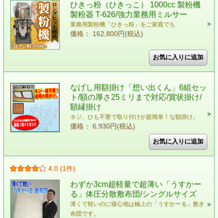
ひきっ粉（ひきっこ） 1000cc 製粉機
製粉器 T-626/強力業務用ミルサー
業務用製粉機「ひきっ粉」をご家庭でも
価格： 162,800円(税込)
なげし用額掛け「想い出くん」6組セッ
ト/額の厚さ25ミリまで対応/賞状掛け/
額縁掛け
ネジ、ひも不要で取り付けが超簡単！な額掛け。
価格： 6,930円(税込)
4.0 (1件)
わずか3cm超軽量で超薄い「うすかー
る」体圧分散敷布団/シングルサイズ
薄くて軽いのに寝心地は極上の「うすかーる」敷き
布団です。