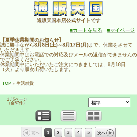
通販天国本店公式サイトです
■カートを見る
■マイページ
【夏季休業期間のお知らせ】
誠に勝手ながら
8月8日(土)～8月17日(月)
まで、休業をさせて
いただきます。
休業期間中はお電話での対応及びメールの返信ができませんの
でご了承ください。
休業期間中にいただいたご注文につきましては、8月18日
（火）より順次出荷いたします。
TOP
生活雑貨
>
1 / 5ページ
（全87件）
1
2
3
4
5
前へ
次へ