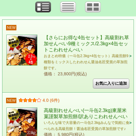
NEW
【さらにお得な4缶セット】高級割れ草
加せんべい9種ミックス/2.3kg×4缶セッ
トこわれせんべい
おまとめ特価（一斗缶2.3kg×4缶セット）高級煎餅9
種類をミックスしたわれせん醤油名匠受賞の草加煎
餅です。
価格： 23,800円(税込)
4.0 (6件)
NEW
高級割れせんべい(一斗缶2.3kg)東屋米
菓謹製草加煎餅/訳ありこわれせんべい
いろんな味で大容量の一斗缶2.3kgみんなで気軽に食
べられる高級煎餅！醤油名匠受賞の草加煎餅です♪
価格： 5,980円(税込)