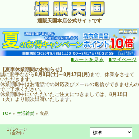
通販天国本店公式サイトです
■カートを見る
■マイページ
【夏季休業期間のお知らせ】
誠に勝手ながら
8月8日(土)～8月17日(月)
まで、休業をさせて
いただきます。
休業期間中はお電話での対応及びメールの返信ができませんの
でご了承ください。
休業期間中にいただいたご注文につきましては、8月18日
（火）より順次出荷いたします。
TOP
生活雑貨
食品
>
>
1 / 1ページ
（全2件）