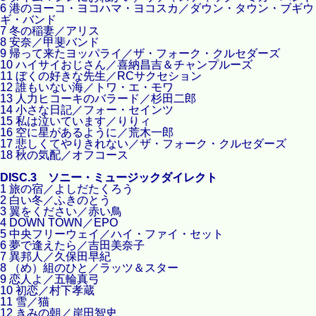
6 港のヨーコ・ヨコハマ・ヨコスカ／ダウン・タウン・ブギウ
ギ・バンド
7 冬の稲妻／アリス
8 安奈／甲斐バンド
9 帰って来たヨッパライ／ザ・フォーク・クルセダーズ
10 ハイサイおじさん／喜納昌吉＆チャンプルーズ
11 ぼくの好きな先生／RCサクセション
12 誰もいない海／トワ・エ・モワ
13 人力ヒコーキのバラード／杉田二郎
14 小さな日記／フォー・セインツ
15 私は泣いています／りりィ
16 空に星があるように／荒木一郎
17 悲しくてやりきれない／ザ・フォーク・クルセダーズ
18 秋の気配／オフコース
DISC.3 ソニー・ミュージックダイレクト
1 旅の宿／よしだたくろう
2 白い冬／ふきのとう
3 翼をください／赤い鳥
4 DOWN TOWN／EPO
5 中央フリーウェイ／ハイ・ファイ・セット
6 夢で逢えたら／吉田美奈子
7 異邦人／久保田早紀
8 （め）組のひと／ラッツ＆スター
9 恋人よ／五輪真弓
10 初恋／村下孝蔵
11 雪／猫
12 きみの朝／岸田智史