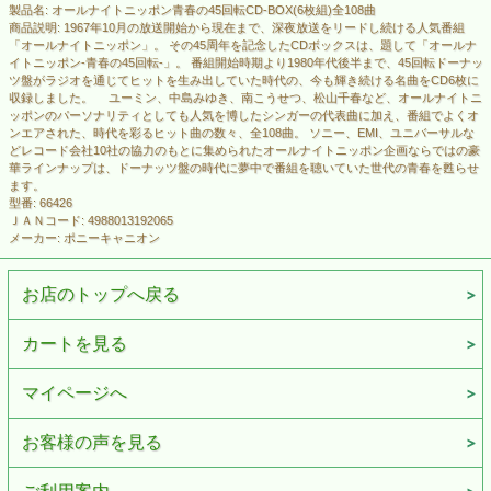
製品名: オールナイトニッポン青春の45回転CD-BOX(6枚組)全108曲
商品説明: 1967年10月の放送開始から現在まで、深夜放送をリードし続ける人気番組
「オールナイトニッポン」。 その45周年を記念したCDボックスは、題して「オールナ
イトニッポン-青春の45回転-」。 番組開始時期より1980年代後半まで、45回転ドーナッ
ツ盤がラジオを通じてヒットを生み出していた時代の、今も輝き続ける名曲をCD6枚に
収録しました。 ユーミン、中島みゆき、南こうせつ、松山千春など、オールナイトニ
ッポンのパーソナリティとしても人気を博したシンガーの代表曲に加え、番組でよくオ
ンエアされた、時代を彩るヒット曲の数々、全108曲。 ソニー、EMI、ユニバーサルな
どレコード会社10社の協力のもとに集められたオールナイトニッポン企画ならではの豪
華ラインナップは、ドーナッツ盤の時代に夢中で番組を聴いていた世代の青春を甦らせ
ます。
型番: 66426
ＪＡＮコード: 4988013192065
メーカー: ポニーキャニオン
お店のトップへ戻る
カートを見る
マイページへ
お客様の声を見る