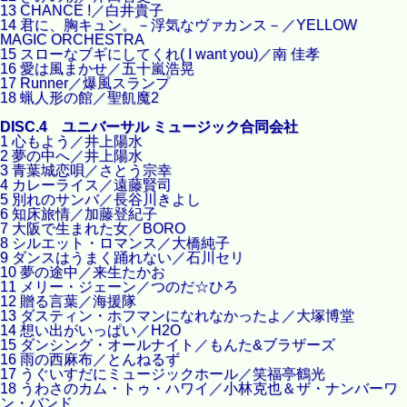
13 CHANCE !／白井貴子
14 君に、胸キュン。－浮気なヴァカンス－／YELLOW
MAGIC ORCHESTRA
15 スローなブギにしてくれ( I want you)／南 佳孝
16 愛は風まかせ／五十嵐浩晃
17 Runner／爆風スランプ
18 蝋人形の館／聖飢魔2
DISC.4 ユニバーサル ミュージック合同会社
1 心もよう／井上陽水
2 夢の中へ／井上陽水
3 青葉城恋唄／さとう宗幸
4 カレーライス／遠藤賢司
5 別れのサンバ／長谷川きよし
6 知床旅情／加藤登紀子
7 大阪で生まれた女／BORO
8 シルエット・ロマンス／大橋純子
9 ダンスはうまく踊れない／石川セリ
10 夢の途中／来生たかお
11 メリー・ジェーン／つのだ☆ひろ
12 贈る言葉／海援隊
13 ダスティン・ホフマンになれなかったよ／大塚博堂
14 想い出がいっぱい／H2O
15 ダンシング・オールナイト／もんた&ブラザーズ
16 雨の西麻布／とんねるず
17 うぐいすだにミュージックホール／笑福亭鶴光
18 うわさのカム・トゥ・ハワイ／小林克也＆ザ・ナンバーワ
ン・バンド