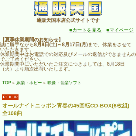
通販天国本店公式サイトです
■カートを見る
■マイページ
【夏季休業期間のお知らせ】
誠に勝手ながら
8月8日(土)～8月17日(月)
まで、休業をさせて
いただきます。
休業期間中はお電話での対応及びメールの返信ができませんの
でご了承ください。
休業期間中にいただいたご注文につきましては、8月18日
（火）より順次出荷いたします。
TOP
娯楽・ホビー
映像・音楽ソフト
>
>
PICK UP
オールナイトニッポン青春の45回転CD-BOX(6枚組)
全108曲