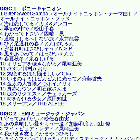
DISC.1 ポニーキャニオン
1 Bitter Sweet Samba（オールナイトニッポン・テーマ曲）／
オールナイトニッポン・プラス
2 海は恋してる／カメ&アンコー
3 季節の中で／松山千春
4 わかって下さい／因幡 晃
5 道標（しるべ）ない旅／永井龍雲
6 ひと足遅れの春／とんぼちゃん
7 夕暮れ時はさびしそう／N.S.P
8 風をあつめて／はっぴいえんど
9 春夏秋冬／泉谷しげる
10 オリビアを聴きながら／尾崎亜美
11 ZOO／川村かおり
12 気絶するほど悩ましい／Char
13 いまのキミはピカピカに光って／斉藤哲夫
14 金太の大冒険／つボイノリオ
15 真赤なウソ／明石家さんま
16 涙のリクエスト／チェッカーズ
17 時をかける少女／原田知世
18 メリーアン／THE ALFEE
DISC.2 EMIミュージック・ジャパン
1 守ってあげたい／松任谷由実
2 あの素晴しい愛をもう一度／加藤和彦と北山 修
3 マイ・ピュア・レディ／尾崎亜美
4 我が良き友よ／かまやつひろし
5 タイムマシンにおねがい／サディスティック・ミカ・バンド