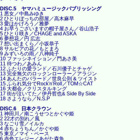
DISC.5 ヤマハミュージックパブリッシング
1 悪女／中島みゆき
2 ひとりぼっちの部屋／高木麻早
3 愛はかげろう／雅夢
4 お早うございますの帽子屋さん／谷山浩子
5 ひとり咲き／CHAGE and ASKA
6 夢想花／円 広志
7 想い出まくら／小坂恭子
8 サルビアの花／もとまろ
9 みずいろの雨／八神純子
10 ファッシネイション／門あさ美
11 待つわ／あみん
12 ふたりの愛ランド／石川優子とチャゲ
13 完全無欠のロックンローラー／アラジン
14 あんたのバラード／世良公則 & ツイスト
15 ふられ気分でRock'n'Roll／TOM☆CAT
16 大都会／クリスタルキング
17 街が泣いてた／伊丹哲也& Side By Side
18 さようなら／N.S.P
DISC.6 日本クラウン
1 神田川／南こうせつとかぐや姫
2 22才の別れ／風
3 なごり雪／イルカ
4 赤ちょうちん／かぐや姫
5 東京／マイ・ペース
6 赤色エレジー／あがた森魚