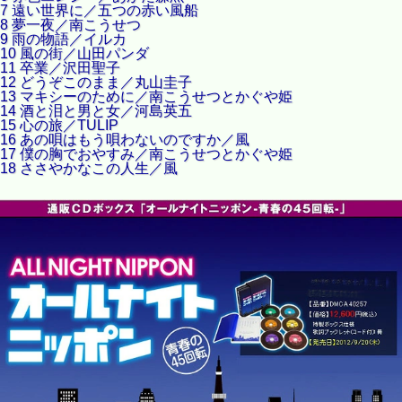
7 遠い世界に／五つの赤い風船
8 夢一夜／南こうせつ
9 雨の物語／イルカ
10 風の街／山田パンダ
11 卒業／沢田聖子
12 どうぞこのまま／丸山圭子
13 マキシーのために／南こうせつとかぐや姫
14 酒と泪と男と女／河島英五
15 心の旅／TULIP
16 あの唄はもう唄わないのですか／風
17 僕の胸でおやすみ／南こうせつとかぐや姫
18 ささやかなこの人生／風