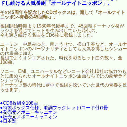
ドし続ける人気番組「オールナイトニッポン」。
その45周年を記念したCDボックスは、題して「オールナイト
ニッポン-青春の45回転-」。
番組開始時期より1980年代後半まで、45回転ドーナッツ盤が
ラジオを通じてヒットを生み出していた時代の、
今も輝き続ける名曲をCD6枚に収録しました。
ユーミン、中島みゆき、南こうせつ、松山千春など、オールナ
イトニッポンのパーソナリティとしても人気を博したシンガー
の代表曲に加え、
番組でよくオンエアされた、時代を彩るヒット曲の数々、全
108曲。
ソニー、EMI、ユニバーサルなどレコード会社10社の協力のも
とに集められたオールナイトニッポン企画ならではの豪華ライ
ンナップは、
ドーナッツ盤の時代に夢中で番組を聴いていた世代の青春を甦
らせます。
●CD6枚組全108曲
●特製ボックス仕様、歌詞ブックレット(コード付)1冊
●発売元／ポニーキャニオン
●販売元／ポニーキャニオン
●日本製