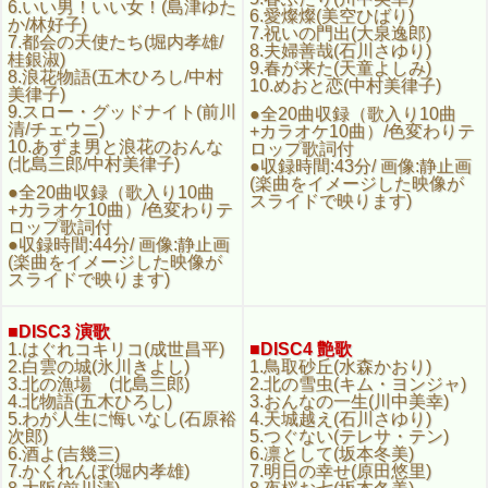
6.いい男！いい女！(島津ゆた
画 (楽曲をイメージした映像
6.愛燦燦(美空ひばり)
か/林好子)
がスライドで映ります)
7.祝いの門出(大泉逸郎)
7.都会の天使たち(堀内孝雄/
8.夫婦善哉(石川さゆり)
桂銀淑)
■DISC3 演歌
9.春が来た(天童よしみ)
8.浪花物語(五木ひろし/中村
1.はぐれコキリコ(成世昌平)
■DISC4 艶歌
10.めおと恋(中村美律子)
美律子)
2.白雲の城(氷川きよし)
1.鳥取砂丘(水森かおり)
9.スロー・グッドナイト(前川
●全20曲収録（歌入り10曲
3.北の漁場 (北島三郎)
2.北の雪虫(キム・ヨンジャ)
清/チェウニ)
+カラオケ10曲）/色変わりテ
4.北物語(五木ひろし)
3.おんなの一生(川中美幸)
10.あずま男と浪花のおんな
ロップ歌詞付
5.わが人生に悔いなし(石原
4.天城越え(石川さゆり)
(北島三郎/中村美律子)
●収録時間:43分/ 画像:静止画
裕次郎)
5.つぐない(テレサ・テン)
(楽曲をイメージした映像が
6.酒よ(吉幾三)
6.凛として(坂本冬美)
●全20曲収録（歌入り10曲
スライドで映ります)
7.かくれんぼ(堀内孝雄)
7.明日の幸せ(原田悠里)
+カラオケ10曲）/色変わりテ
8.大阪(前川清)
8.夜桜お七(坂本冬美)
ロップ歌詞付
9.津軽平野(千昌夫)
9.貴船の宿(川中美幸)
●収録時間:44分/ 画像:静止画
10.箱根八里の半次郎(氷川き
10.夢うぐいす(天童よしみ)
(楽曲をイメージした映像が
よし)
●全20曲収録（歌入り10曲
スライドで映ります)
●全20曲収録（歌入り10曲
+カラオケ10曲）/色変わり
+カラオケ10曲）/色変わり
テロップ歌詞付
テロップ歌詞付
●収録時間:43分/ 画像:静止画
■DISC3 演歌
●収録時間:45分/ 画像:静止
(楽曲をイメージした映像が
1.はぐれコキリコ(成世昌平)
■DISC4 艶歌
画 (楽曲をイメージした映像
スライドで映ります)
2.白雲の城(氷川きよし)
1.鳥取砂丘(水森かおり)
がスライドで映ります)
3.北の漁場 (北島三郎)
2.北の雪虫(キム・ヨンジャ)
4.北物語(五木ひろし)
3.おんなの一生(川中美幸)
■DISC5 男の演歌
5.わが人生に悔いなし(石原裕
4.天城越え(石川さゆり)
1.きよしのズンドコ節(氷川
■DISC6 女の演歌
次郎)
5.つぐない(テレサ・テン)
きよし)
1.あんたの花道(天童よしみ)
6.酒よ(吉幾三)
6.凛として(坂本冬美)
2.北の旅人(石原裕次郎)
2.東尋坊(水森かおり)
7.かくれんぼ(堀内孝雄)
7.明日の幸せ(原田悠里)
3.山河(五木ひろし)
3.女人高野(田川寿美)