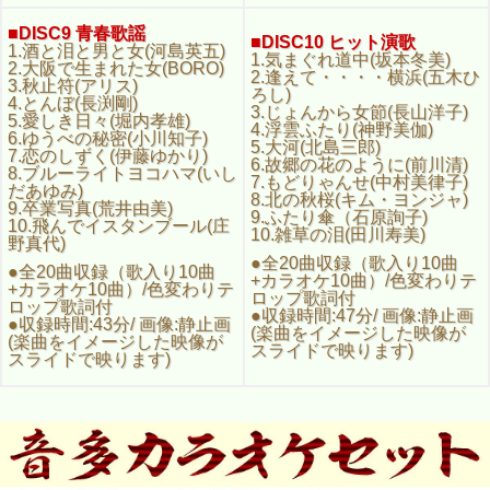
■DISC9 青春歌謡
■DISC10 ヒット演歌
1.酒と泪と男と女(河島英五)
1.気まぐれ道中(坂本冬美)
2.大阪で生まれた女(BORO)
2.逢えて・・・・横浜(五木ひ
3.秋止符(アリス)
ろし)
4.とんぼ(長渕剛)
3.じょんから女節(長山洋子)
5.愛しき日々(堀内孝雄)
4.浮雲ふたり(神野美伽)
6.ゆうべの秘密(小川知子)
5.大河(北島三郎)
7.恋のしずく(伊藤ゆかり)
6.故郷の花のように(前川清)
8.ブルーライトヨコハマ(いし
7.もどりゃんせ(中村美律子)
だあゆみ)
8.北の秋桜(キム・ヨンジャ)
9.卒業写真(荒井由美)
9.ふたり傘（石原詢子)
10.飛んでイスタンブール(庄
10.雑草の泪(田川寿美)
野真代)
●全20曲収録（歌入り10曲
●全20曲収録（歌入り10曲
+カラオケ10曲）/色変わりテ
+カラオケ10曲）/色変わりテ
ロップ歌詞付
ロップ歌詞付
●収録時間:47分/ 画像:静止画
●収録時間:43分/ 画像:静止画
(楽曲をイメージした映像が
(楽曲をイメージした映像が
スライドで映ります)
スライドで映ります)