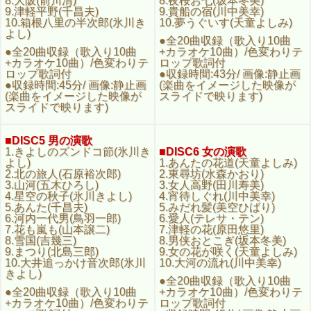
8.大阪(前川清)
8.夜桜お七(坂本冬美)
4.星空の秋子(氷川きよし)
4.宵待しぐれ(川中美幸)
9.津軽平野(千昌夫)
9.貴船の宿(川中美幸)
5.あんた(千昌夫)
5.みだれ髪(美空ひばり)
10.箱根八里の半次郎(氷川き
10.夢うぐいす(天童よしみ)
6.河内一代男(鳥羽一郎)
6.愛人(テレサ・テン)
よし)
7.花も嵐も(山本譲二)
7.津軽の花(原田悠里)
●全20曲収録（歌入り10曲
8.雪国(吉幾三)
8.男侠おとこぎ(坂本冬美)
●全20曲収録（歌入り10曲
+カラオケ10曲）/色変わりテ
9.まつり(北島三郎)
9.女の花が咲く(天童よしみ)
+カラオケ10曲）/色変わりテ
ロップ歌詞付
10.大井追っかけ音次郎(氷川
10.大河の流れ(川中美幸)
ロップ歌詞付
●収録時間:43分/ 画像:静止画
きよし)
●全20曲収録（歌入り10曲
●収録時間:45分/ 画像:静止画
(楽曲をイメージした映像が
●全20曲収録（歌入り10曲
+カラオケ10曲）/色変わり
(楽曲をイメージした映像が
スライドで映ります)
+カラオケ10曲）/色変わり
テロップ歌詞付
スライドで映ります)
テロップ歌詞付
●収録時間:45分/ 画像:静止画
●収録時間:47分/ 画像:静止
(楽曲をイメージした映像が
画 (楽曲をイメージした映像
スライドで映ります)
■DISC5 男の演歌
がスライドで映ります)
1.きよしのズンドコ節(氷川き
■DISC6 女の演歌
よし)
1.あんたの花道(天童よしみ)
■DISC7 ムード歌謡】
■DISC8 ムード歌謡】
2.北の旅人(石原裕次郎)
2.東尋坊(水森かおり)
1.粋な別れ(石原裕次郎)
1.涙そうそう(夏川りみ)
3.山河(五木ひろし)
3.女人高野(田川寿美)
2.男の慕情(加門亮)
2.地上の星(中島みゆき)
4.星空の秋子(氷川きよし)
4.宵待しぐれ(川中美幸)
3.河(堀内孝雄)
3.トーキョートワイライト
5.あんた(千昌夫)
5.みだれ髪(美空ひばり)
4.ひまわり(前川清)
(チェウニ)
6.河内一代男(鳥羽一郎)
6.愛人(テレサ・テン)
5.夜霧よ今夜も有難う(石原
4.幸せのかたち(高橋真梨子)
7.花も嵐も(山本譲二)
7.津軽の花(原田悠里)
裕次郎)
5.うりずんの頃(坂本冬美)
8.雪国(吉幾三)
8.男侠おとこぎ(坂本冬美)
6.リバーサイドホテル(井上
6.花(石嶺聡子)
9.まつり(北島三郎)
9.女の花が咲く(天童よしみ)
陽水)
7.別れの予感(テレサ・テン)
10.大井追っかけ音次郎(氷川
10.大河の流れ(川中美幸)
7.心凍らせて(高山厳)
8.川の流れのように(美空ひ
きよし)
8.アメリカ橋(山川豊)
●全20曲収録（歌入り10曲
ばり)
9.カサブランカ・グッバイ
●全20曲収録（歌入り10曲
+カラオケ10曲）/色変わりテ
9.ベサメムーチョ(桂銀淑)
(鳥羽一郎)
+カラオケ10曲）/色変わりテ
ロップ歌詞付
10.時の流れに身をまかせ(テ