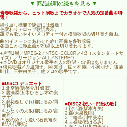
サイズ）／リージョン ALL／STEREO
▼ 商品説明の続きを見る ▼
●本DVDはオリジナル歌手本人の歌唱・出演はありません
●模範歌唱／万里知子、岡 知彦、佐々木 陽、小泉明子、後藤
青春歌謡から、ヒット演歌までカラオケで人気の定番曲を特
叶佳、三井由美子、他プロの歌手です。
選！
■DISC1 デュエット
繰り返し機能で練習には最適！
1.北空港(浜啓介/桂銀淑)
色変わりテロップ歌詞表示。
2.居酒屋(五木ひろし/木の実
誰でも歌いやすいメロディー付と模範歌唱の切り替え自由。
ナナ)
3.浪花恋しぐれ(都はるみ/岡
曲のイメージにあわせた静止画像を多数収録！
■DISC2 祝い・門出の歌】
千秋)
各曲ごとに静止画が20点以上切り替わります。
1.祝い酒(坂本冬美)
4.ふたりの大阪(都はるみ/宮
2.孫(大泉逸郎)
●片面1層／MPEG-2／NTSC･COLOR／4:3（スタンダードサ
崎雅)
3.二輪草(川中美幸)
イズ）／リージョン ALL／STEREO
5.夜のめぐり逢い(石原裕次
4.夫婦坂(都はるみ)
●本DVDはオリジナル歌手本人の歌唱・出演はありません
郎/八代亜紀)
5.春ふたり(川中美幸)
●模範歌唱／万里知子、岡 知彦、佐々木 陽、小泉明子、後藤
6.いい男！いい女！(島津ゆ
6.愛燦燦(美空ひばり)
叶佳、三井由美子、他プロの歌手です。
たか/林好子)
7.祝いの門出(大泉逸郎)
7.都会の天使たち(堀内孝雄/
8.夫婦善哉(石川さゆり)
桂銀淑)
9.春が来た(天童よしみ)
■DISC1 デュエット
8.浪花物語(五木ひろし/中村
10.めおと恋(中村美律子)
1.北空港(浜啓介/桂銀淑)
美律子)
●全20曲収録（歌入り10曲
2.居酒屋(五木ひろし/木の実
9.スロー・グッドナイト(前
+カラオケ10曲）/色変わり
ナナ)
川清/チェウニ)
テロップ歌詞付
3.浪花恋しぐれ(都はるみ/岡
10.あずま男と浪花のおんな
■DISC2 祝い・門出の歌】
●収録時間:43分/ 画像:静止画
千秋)
(北島三郎/中村美律子)
1.祝い酒(坂本冬美)
(楽曲をイメージした映像が
4.ふたりの大阪(都はるみ/宮
●全20曲収録（歌入り10曲
2.孫(大泉逸郎)
スライドで映ります)
崎雅)
+カラオケ10曲）/色変わり
3.二輪草(川中美幸)
5.夜のめぐり逢い(石原裕次
テロップ歌詞付
4.夫婦坂(都はるみ)
郎/八代亜紀)
●収録時間:44分/ 画像:静止
5.春ふたり(川中美幸)