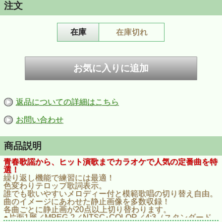
注文
在庫
在庫切れ
返品についての詳細はこちら
お問い合わせ
商品説明
青春歌謡から、ヒット演歌までカラオケで人気の定番曲を特
選！
繰り返し機能で練習には最適！
色変わりテロップ歌詞表示。
誰でも歌いやすいメロディー付と模範歌唱の切り替え自由。
曲のイメージにあわせた静止画像を多数収録！
各曲ごとに静止画が20点以上切り替わります。
●片面1層／MPEG-2／NTSC･COLOR／4:3（スタンダード