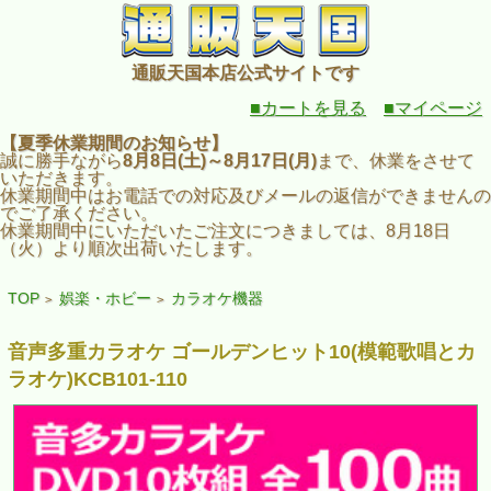
通販天国本店公式サイトです
■カートを見る
■マイページ
【夏季休業期間のお知らせ】
誠に勝手ながら
8月8日(土)～8月17日(月)
まで、休業をさせて
いただきます。
休業期間中はお電話での対応及びメールの返信ができませんの
でご了承ください。
休業期間中にいただいたご注文につきましては、8月18日
（火）より順次出荷いたします。
TOP
娯楽・ホビー
カラオケ機器
>
>
音声多重カラオケ ゴールデンヒット10(模範歌唱とカ
ラオケ)KCB101-110