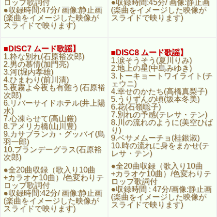
10.ブランデーグラス(石原裕
ロップ歌詞付
●収録時間:45分/ 画像:静止画
レサ・テン)
次郎)
●収録時間:47分/ 画像:静止画
(楽曲をイメージした映像が
●全20曲収録（歌入り10曲
●全20曲収録（歌入り10曲
(楽曲をイメージした映像が
スライドで映ります)
+カラオケ10曲）/色変わり
+カラオケ10曲）/色変わり
スライドで映ります)
テロップ歌詞付
テロップ歌詞付
●収録時間 : 47分/画像:静止
●収録時間:42分/ 画像:静止
画 (楽曲をイメージした映像
画 (楽曲をイメージした映像
■DISC7 ムード歌謡】
がスライドで映ります)
■DISC8 ムード歌謡】
がスライドで映ります)
1.粋な別れ(石原裕次郎)
1.涙そうそう(夏川りみ)
2.男の慕情(加門亮)
2.地上の星(中島みゆき)
■DISC9 青春歌謡
3.河(堀内孝雄)
■DISC10 ヒット演歌
3.トーキョートワイライト(チ
1.酒と泪と男と女(河島英五)
4.ひまわり(前川清)
1.気まぐれ道中(坂本冬美)
ェウニ)
2.大阪で生まれた女(BORO)
5.夜霧よ今夜も有難う(石原裕
2.逢えて・・・・横浜(五木
4.幸せのかたち(高橋真梨子)
3.秋止符(アリス)
次郎)
ひろし)
5.うりずんの頃(坂本冬美)
4.とんぼ(長渕剛)
6.リバーサイドホテル(井上陽
3.じょんから女節(長山洋子)
6.花(石嶺聡子)
5.愛しき日々(堀内孝雄)
水)
4.浮雲ふたり(神野美伽)
7.別れの予感(テレサ・テン)
6.ゆうべの秘密(小川知子)
7.心凍らせて(高山厳)
5.大河(北島三郎)
8.川の流れのように(美空ひば
7.恋のしずく(伊藤ゆかり)
8.アメリカ橋(山川豊)
6.故郷の花のように(前川清)
り)
8.ブルーライトヨコハマ(い
9.カサブランカ・グッバイ(鳥
7.もどりゃんせ(中村美律子)
9.ベサメムーチョ(桂銀淑)
しだあゆみ)
羽一郎)
8.北の秋桜(キム・ヨンジャ)
10.時の流れに身をまかせ(テ
9.卒業写真(荒井由美)
10.ブランデーグラス(石原裕
9.ふたり傘（石原詢子)
レサ・テン)
10.飛んでイスタンブール(庄
次郎)
10.雑草の泪(田川寿美)
野真代)
●全20曲収録（歌入り10曲
●全20曲収録（歌入り10曲
●全20曲収録（歌入り10曲
●全20曲収録（歌入り10曲
+カラオケ10曲）/色変わり
+カラオケ10曲）/色変わりテ
+カラオケ10曲）/色変わり
+カラオケ10曲）/色変わりテ
テロップ歌詞付
ロップ歌詞付
テロップ歌詞付
ロップ歌詞付
●収録時間:47分/ 画像:静止画
●収録時間 : 47分/画像:静止画
●収録時間:43分/ 画像:静止
●収録時間:42分/ 画像:静止画
(楽曲をイメージした映像が
(楽曲をイメージした映像が
画 (楽曲をイメージした映像
(楽曲をイメージした映像が
スライドで映ります)
スライドで映ります)
がスライドで映ります)
スライドで映ります)