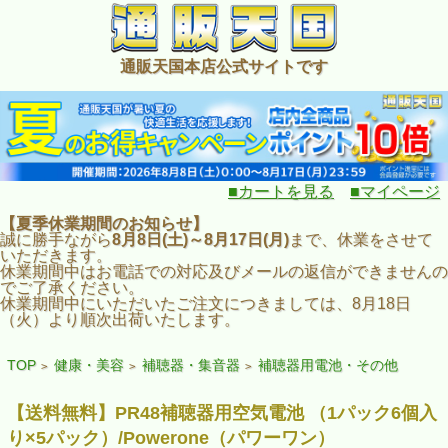
通販天国本店公式サイトです
■カートを見る
■マイページ
【夏季休業期間のお知らせ】
誠に勝手ながら
8月8日(土)～8月17日(月)
まで、休業をさせて
いただきます。
休業期間中はお電話での対応及びメールの返信ができませんの
でご了承ください。
休業期間中にいただいたご注文につきましては、8月18日
（火）より順次出荷いたします。
TOP
健康・美容
補聴器・集音器
補聴器用電池・その他
>
>
>
【送料無料】PR48補聴器用空気電池 （1パック6個入
り×5パック）/Powerone（パワーワン）