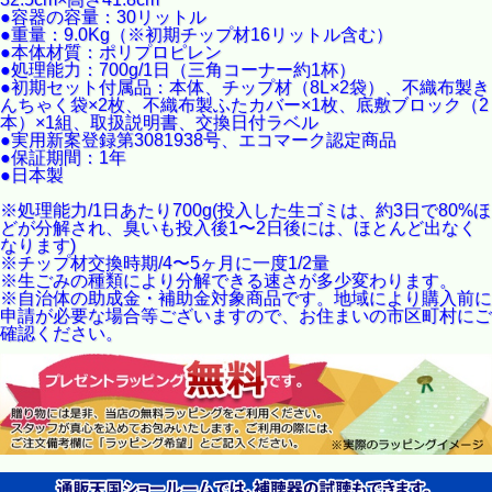
●容器の容量：30リットル
●重量：9.0Kg（※初期チップ材16リットル含む）
●本体材質：ポリプロピレン
●処理能力：700g/1日（三角コーナー約1杯）
●初期セット付属品：本体、チップ材（8L×2袋）、不織布製き
んちゃく袋×2枚、不織布製ふたカバー×1枚、底敷ブロック（2
本）×1組、取扱説明書、交換日付ラベル
●実用新案登録第3081938号、エコマーク認定商品
●保証期間：1年
●日本製
※処理能力/1日あたり700g(投入した生ゴミは、約3日で80%ほ
どが分解され、臭いも投入後1〜2日後には、ほとんど出なく
なります)
※チップ材交換時期/4〜5ヶ月に一度1/2量
※生ごみの種類により分解できる速さが多少変わります。
※自治体の助成金・補助金対象商品です。地域により購入前に
申請が必要な場合等ございますので、お住まいの市区町村にご
確認ください。