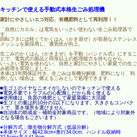
キッチンで使える手動式本格生ごみ処理機
家計にやさしいエコ対応、有機肥料として再利用！！
「自然にカエル」は電気をいっさい使わない生ごみ処理器で
す。
回転フタには軽くてかくはん（かき混ぜ）が容易なステンレス
メッシュを新採用し、通気性が向上。
生ごみのかくはん（かきまぜ）を手動（ハンドル式）にするこ
とで、電気式の製品と同等以上の処理能力を持ちながら、
いっさい電気を使わない、自然と家計にやさしい家庭での生ご
み処理を実現しました。
本体は1年間保証付き。生ごみは有機分解後、肥料になり、利
用しない場合は、燃えるごみとして処理できます。
■生ゴミのイヤなニオイがしないのでキッチンで使える
■電気不要でトラブルの心配無しだから長く使える
■使用後は、良質の堆肥として家庭菜園に大活躍
■生ゴミの量は約10分の1以下になります。大きさもコンパク
トで、置き場所を選びません。
■自治体の助成金・補助金対象商品です。（地域により対象外
となる場合もございます）
●分解方式：微生物分解方式（低温分解）
●本体サイズ：幅42.8cm×奥行34.0cm、ハンドル収納時
32.5cm×高さ41.8cm