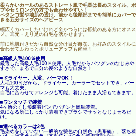
柔らかいカールのあるストレート風で毛長は長めスタイル。ボ
ブやセミロングの方でも合わせやすい！
ペタンコ髪や地肌の透け、前から後頭部までを簡単にカバーで
きる五分サイズのヘアピース
幅広くカバーしたいけれど全かつらには抵抗のある方にオスス
メ。耳元・えり足の自毛を活かせます。
前に地肌付きだから自然な分け目が自在、お好みのスタイルに
合わせてふわっとボリューアップも簡単！
■高級人毛100％使用
厳選した高級人毛100％使用。人毛だからバツグンのなじみや
すさで、まるで自分の髪のような自然さ！
■ドライヤー、入浴、パーマOK！
人毛100％だから、ドライヤー、カーラーでセットでき、パー
マも大丈夫。
自毛に合わせてアレンジも可能。着けたまま入浴もできます。
■ワンタッチで装着
4ヶ所のくし形装着ピンでパチンと簡単装着。
気になる所にしっかり装着できブラシでサッとなじませるだ
け。
■選べるカラーは2色
毛染めをしていない一般的な髪色の自然色（黒系統）、落ち着