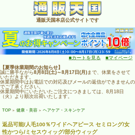
通販天国本店公式サイトです
■カートを見る
■マイページ
【夏季休業期間のお知らせ】
誠に勝手ながら
8月8日(土)～8月17日(月)
まで、休業をさせて
いただきます。
休業期間中はお電話での対応及びメールの返信ができませんの
でご了承ください。
休業期間中にいただいたご注文につきましては、8月18日
（火）より順次出荷いたします。
TOP
健康・美容
ヘアケア・スキンケア
>
>
返品可能/人毛100％ワイドヘアピース セミロング/女
性かつら/ミセスウィッグ/部分ウィッグ