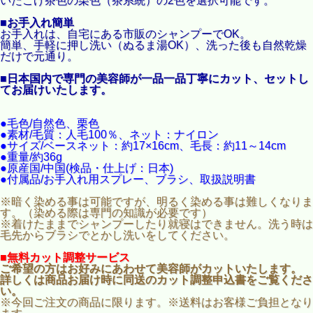
いたこげ茶色の栗色（茶系統）の2色を選択可能です。
■お手入れ簡単
お手入れは、自宅にある市販のシャンプーでOK。
簡単、手軽に押し洗い（ぬるま湯OK）、洗った後も自然乾燥
だけで元通り。
■日本国内で専門の美容師が一品一品丁寧にカット、セットし
てお届けいたします。
●毛色/自然色、栗色
●素材/毛質：人毛100％、ネット：ナイロン
●サイズ/ベースネット：約17×16cm、毛長：約11～14cm
●重量/約36g
●原産国/中国(検品・仕上げ：日本)
●付属品/お手入れ用スプレー、ブラシ、取扱説明書
※暗く染める事は可能ですが、明るく染める事は難しくなりま
す。（染める際は専門の知識が必要です）
※着けたままでシャンプーしたり就寝はできません。洗う時は
毛先からブラシでとかし洗いをしてください。
■無料カット調整サービス
ご希望の方はお好みにあわせて美容師がカットいたします。
詳しくは商品お届け時に同送のカット調整申込書をご覧くださ
い。
※今回ご注文の商品に限ります。※送料はお客様ご負担となり