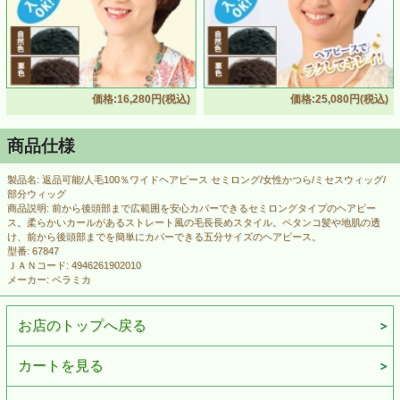
価格:16,280円(税込)
価格:25,080円(税込)
商品仕様
製品名: 返品可能/人毛100％ワイドヘアピース セミロング/女性かつら/ミセスウィッグ/
部分ウィッグ
商品説明: 前から後頭部まで広範囲を安心カバーできるセミロングタイプのヘアピー
ス。柔らかいカールがあるストレート風の毛長長めスタイル。ペタンコ髪や地肌の透
け、前から後頭部までを簡単にカバーできる五分サイズのヘアピース。
型番: 67847
ＪＡＮコード: 4946261902010
メーカー: ベラミカ
お店のトップへ戻る
カートを見る