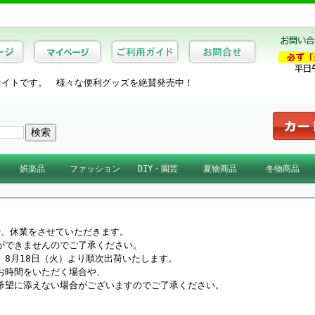
サイトです。 様々な便利グッズを絶賛発売中！
娯楽品
ファッション
DIY・園芸
夏物商品
冬物商品
器
ストレッチ
キンケア
カラオケ機器
趣味・コレクション
スポーツ・ゴルフ
映像・音楽ソフト
アパレル
靴・ベルト・帽子
バッグ・カバン・財布
暑さ対策商品
夏物ファッション
日よけ・すだれ
冬物雑貨
冬物家電
ぬくさに首ったけ
夏物寝具
日本製近江蚊帳
ミストdeクールシャワー
で、休業をさせていただきます。
ができませんのでご了承ください。
8月18日（火）より順次出荷いたします。
お時間をいただく場合や、
希望に添えない場合がございますのでご了承ください。