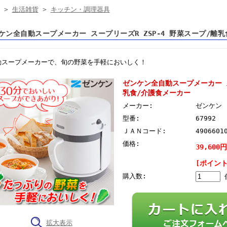
>
生活雑貨
>
キッチン・調理器具
ケン全自動スープメーカー スープリーズR ZSP-4 野菜スープ/離
動スープメーカーで、旬の野菜を手軽においしく！
ゼンケン全自動スープメーカー ス
乳食/介護食メーカー
メーカー:
ゼンケン
型番:
67992
ＪＡＮコード:
4906601
価格:
39,600
[ポイント
購入数:
拡大表示