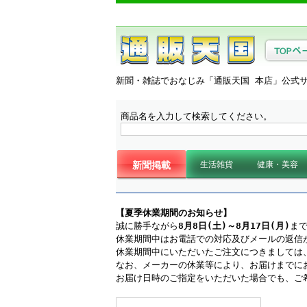
新聞・雑誌でおなじみ「通販天国 本店」公式
商品名を入力して検索してください。
新聞掲載
生活雑貨
健康・美容
生活雑貨・日用品
生活家電
キッチン
浄水器
インテリア・寝具
防災用品
補聴器・集音
マッサージ・
ヘアケア・ス
生活サポート
【夏季休業期間のお知らせ】
誠に勝手ながら
8月8日(土)～8月17日(月)
ま
休業期間中はお電話での対応及びメールの返信
休業期間中にいただいたご注文につきましては、
なお、メーカーの休業等により、お届けまでに
お届け日時のご指定をいただいた場合でも、ご