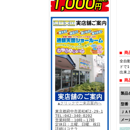
■ 商
全自
ドで
出来
■ 商
製品
▲クリックでご来店案内へ
型番
東京都府中市若松町2-29-1
ＪＡ
TEL:
042-340-0202
メー
営業時間：10時～17時
定休日：土曜、日曜、祝日
詳細はコチラ