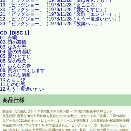
18.「ビッグショー」（1978/11/28「愛は死んでも」）
19.「ビッグショー」（1978/11/28「女ごころ」）
20.「ビッグショー」（1978/11/28「愛ひとすじ」）
21.「ビッグショー」（1978/11/28「哀歌（エレジー）」）
22.「ビッグショー」（1978/11/28「もう一度逢いたい」）
23.「ビッグショー」（1978/11/28「故郷へ…」）
CD【DISC 1】
01. 舟唄
02. 雨の慕情
03. なみだ恋
04. 愛の終着駅
05. 愛ひとすじ
06. 愛の執念
07. おんなの夢
08. 貴方につくします
09. おんな港町
10.ともしび
11.しのび恋
12.もう一度逢いたい
商品仕様
製品名: 八代亜紀 プレミア歌唱集 DVD2枚56曲＋CD1枚12曲 豪華BOXセット
商品説明: 貴重なNHK所蔵映像を収録したDVD2枚と、大ヒット曲「舟唄」「雨の慕情」
などを含むCD1枚がセットになった、まさにベスト歌唱集！ 八代亜紀のNHK出演映像初
商品化のDVDソフトです！ NHKで放送された「ビッグショー」や「歌謡ホール」など、
1973年から1981年の八代亜紀の歌唱映像をDVD2枚に収録。 紅白初出場となる1973年の