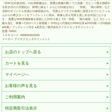
「NHK 紅白歌合戦」の出演映像ほか、貴重な映像の数々で人気曲・大ヒット曲を熱唱す
る若き日の八代亜紀が、鮮明に蘇る！ さらにCD1枚を付け、「舟唄」「雨の慕情」など
当時のオリジナル音源が12曲収録され、 写真もテイチクの倉庫に保管されていたフィル
ムからの希少カットをブックレットに収め、映像も音も写真も楽しめる作品になりま
す。 貴重なNHK所蔵映像を収録したDVD２枚と CD「舟唄」「雨の慕情」など 大ヒット
曲を含む、映像＋CDのベスト歌唱集！ DVDは八代亜紀のNHK出演 ●DVD2枚＋CD1枚組
●特典／ブックレット付き ●発売元／株式会社テイチクエンタテインメント
型番: 68061
ＪＡＮコード: 4988004822049
メーカー: テイチクエンタテインメント
お店のトップへ戻る
カートを見る
マイページへ
お客様の声を見る
ご利用案内
特定商取引法表示