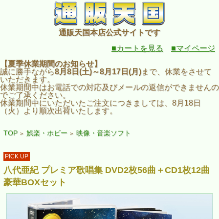
通販天国本店公式サイトです
■カートを見る
■マイページ
【夏季休業期間のお知らせ】
誠に勝手ながら
8月8日(土)～8月17日(月)
まで、休業をさせて
いただきます。
休業期間中はお電話での対応及びメールの返信ができませんの
でご了承ください。
休業期間中にいただいたご注文につきましては、8月18日
（火）より順次出荷いたします。
TOP
娯楽・ホビー
映像・音楽ソフト
>
>
PICK UP
八代亜紀 プレミア歌唱集 DVD2枚56曲＋CD1枚12曲
豪華BOXセット