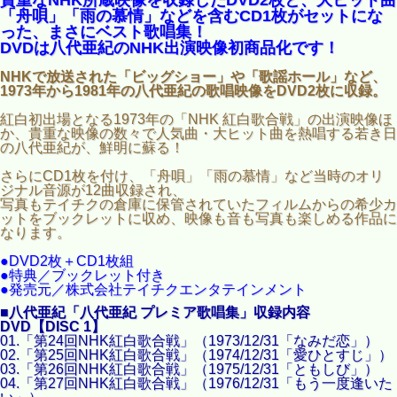
貴重なNHK所蔵映像を収録したDVD2枚と、大ヒット曲
「舟唄」「雨の慕情」などを含むCD1枚がセットにな
った、まさにベスト歌唱集！
DVDは八代亜紀のNHK出演映像初商品化です！
NHKで放送された「ビッグショー」や「歌謡ホール」など、
1973年から1981年の八代亜紀の歌唱映像をDVD2枚に収録。
紅白初出場となる1973年の「NHK 紅白歌合戦」の出演映像ほ
か、貴重な映像の数々で人気曲・大ヒット曲を熱唱する若き日
の八代亜紀が、鮮明に蘇る！
さらにCD1枚を付け、「舟唄」「雨の慕情」など当時のオリ
ジナル音源が12曲収録され、
写真もテイチクの倉庫に保管されていたフィルムからの希少カ
ットをブックレットに収め、映像も音も写真も楽しめる作品に
なります。
●DVD2枚＋CD1枚組
●特典／ブックレット付き
●発売元／株式会社テイチクエンタテインメント
■八代亜紀「八代亜紀 プレミア歌唱集」収録内容
DVD【DISC 1】
01.「第24回NHK紅白歌合戦」（1973/12/31「なみだ恋」）
02.「第25回NHK紅白歌合戦」（1974/12/31「愛ひとすじ」）
03.「第26回NHK紅白歌合戦」（1975/12/31「ともしび」）
04.「第27回NHK紅白歌合戦」（1976/12/31「もう一度逢いた