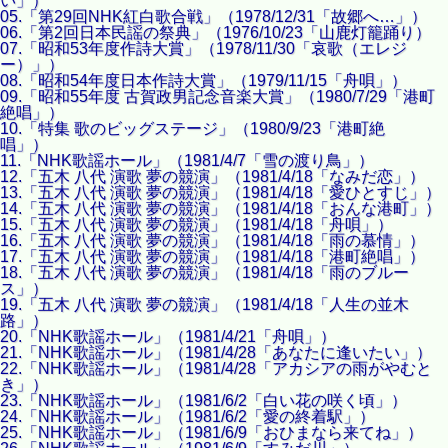
い」）
05.「第29回NHK紅白歌合戦」（1978/12/31「故郷へ…」）
06.「第2回日本民謡の祭典」（1976/10/23「山鹿灯籠踊り）
07.「昭和53年度作詩大賞」（1978/11/30「哀歌（エレジ
ー）」）
08.「昭和54年度日本作詩大賞」（1979/11/15「舟唄」）
09.「昭和55年度 古賀政男記念音楽大賞」（1980/7/29「港町
絶唱」）
10.「特集 歌のビッグステージ」（1980/9/23「港町絶
唱」）
11.「NHK歌謡ホール」（1981/4/7「雪の渡り鳥」）
12.「五木 八代 演歌 夢の競演」（1981/4/18「なみだ恋」）
13.「五木 八代 演歌 夢の競演」（1981/4/18「愛ひとすじ」）
14.「五木 八代 演歌 夢の競演」（1981/4/18「おんな港町」）
15.「五木 八代 演歌 夢の競演」（1981/4/18「舟唄」）
16.「五木 八代 演歌 夢の競演」（1981/4/18「雨の慕情」）
17.「五木 八代 演歌 夢の競演」（1981/4/18「港町絶唱」）
18.「五木 八代 演歌 夢の競演」（1981/4/18「雨のブルー
ス」）
19.「五木 八代 演歌 夢の競演」（1981/4/18「人生の並木
路」）
20.「NHK歌謡ホール」（1981/4/21「舟唄」）
21.「NHK歌謡ホール」（1981/4/28「あなたに逢いたい」）
22.「NHK歌謡ホール」（1981/4/28「アカシアの雨がやむと
き」）
23.「NHK歌謡ホール」（1981/6/2「白い花の咲く頃」）
24.「NHK歌謡ホール」（1981/6/2「愛の終着駅」）
25.「NHK歌謡ホール」（1981/6/9「おひまなら来てね」）