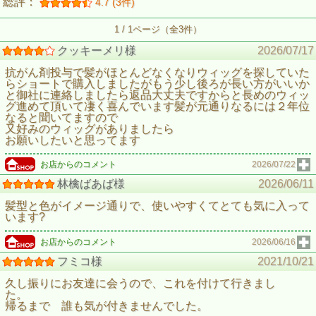
総評：
4.7 (3件)
1 / 1ページ（全3件）
クッキーメリ様
2026/07/17
抗がん剤投与で髪がほとんどなくなりウィッグを探していた
らショートで購入しましたがもう少し後ろが長い方がいいか
と御社に連絡しましたら返品大丈夫ですからと長めのウィッ
グ進めて頂いて凄く喜んでいます髪が元通りなるには２年位
なると聞いてますので
又好みのウィッグがありましたら
お願いしたいと思ってます
お店からのコメント
2026/07/22
林檎ばあば様
2026/06/11
髪型と色がイメージ通りで、使いやすくてとても気に入って
います?
お店からのコメント
2026/06/16
フミコ様
2021/10/21
久し振りにお友達に会うので、これを付けて行きまし
た。
帰るまで 誰も気が付きませんでした。