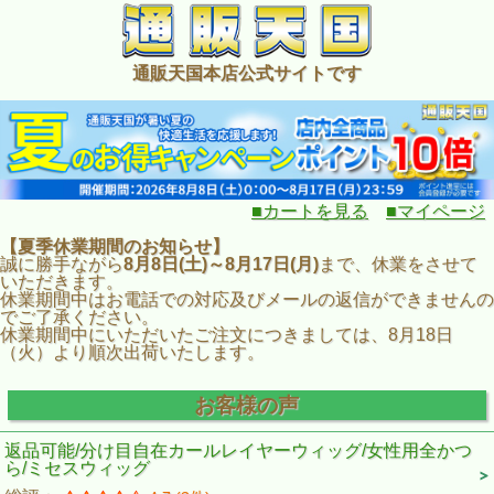
通販天国本店公式サイトです
■カートを見る
■マイページ
【夏季休業期間のお知らせ】
誠に勝手ながら
8月8日(土)～8月17日(月)
まで、休業をさせて
いただきます。
休業期間中はお電話での対応及びメールの返信ができませんの
でご了承ください。
休業期間中にいただいたご注文につきましては、8月18日
（火）より順次出荷いたします。
お客様の声
返品可能/分け目自在カールレイヤーウィッグ/女性用全かつ
ら/ミセスウィッグ