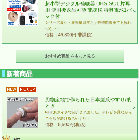
超小型デジタル補聴器 OHS-SC1 片耳
用 使用後返品可能 非課税 特典電池1パ
ック付
シリーズ最小・最軽量目立たず長時間装用でも疲れ
づらい！
価格：49,800円(非課税)
おすすめ商品 をもっと見る
新着商品
NEW
PICK UP
刃物産地で作られた日本製爪やすり/爪
とぎ
NHKあさイチで紹介されました。テレビを見ながら
でも爪が磨ける爪やすり！
価格：5,500円(税込)
3位