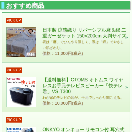
おすすめ商品
PICK UP
日本製 涼感織り リバーシブル麻＆綿 二
重ガーゼケット 150×200cm 大判サイズ
表は「麻」でひんやり涼しく、裏は「綿」でやさし
い肌ざわり。
価格：11,000円(税込)
PICK UP
【送料無料】OTOMS オトムス ワイヤ
レスお手元テレビスピーカー「快テレ
君」VS-T300
わが家のテレビの音が、手元でしっかり聞こえる。
価格：10,000円(税込)
PICK UP
ONKYO オンキョー リモコン付 耳穴式