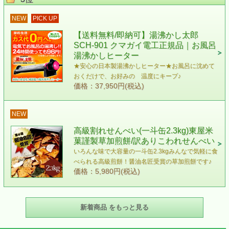
NEW
PICK UP
【送料無料/即納可】湯沸かし太郎
SCH-901 クマガイ電工正規品｜お風呂
湯沸かしヒーター
★安心の日本製湯沸かしヒーター★お風呂に沈めて
おくだけで、お好みの 温度にキープ♪
価格：37,950円(税込)
NEW
高級割れせんべい(一斗缶2.3kg)東屋米
菓謹製草加煎餅/訳ありこわれせんべい
いろんな味で大容量の一斗缶2.3kgみんなで気軽に食
べられる高級煎餅！醤油名匠受賞の草加煎餅です♪
価格：5,980円(税込)
新着商品 をもっと見る