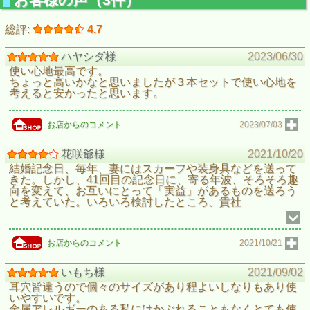
総評:
4.7
ハヤシダ様
2023/06/30
使い心地最高です。
ちょっと高いかなと思いましたが３本セットで使い心地を
考えると安かったと思います。
お店からのコメント
2023/07/03
花咲爺様
2021/10/20
結婚記念日、毎年、妻にはスカーフや装身具などを送って
きた。しかし、41回目の記念日に、寄る年波、そろそろ趣
向を変えて、お互いにとって「実益」があるものを送ろう
と考えていた。いろいろ検討したところ、貴社
お店からのコメント
2021/10/21
いもち様
2021/09/02
耳穴皆違うので個々のサイズがあり程よいしなりもあり使
いやすいです。
金属アレルギーのある私にはかぶれることもなくとても使