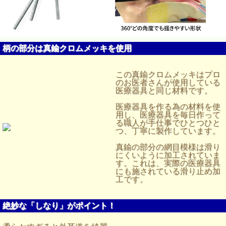
柄の部分は真鍮クロムメッキを使用
この真鍮クロムメッキはプロ
のお医者さんが使用している
医療器具と同じ材料です。
医療器具を作る為の材料を使
用し、医療器具を毎日作って
る職人が手仕事でひとつひと
つ、丁寧に製作しています。
真鍮の部分の網目模様は滑り
にくいように加工されていま
す。これは、実際の医療器具
にも施されている滑り止め加
工です。
絶妙な「しなり」がポイント！