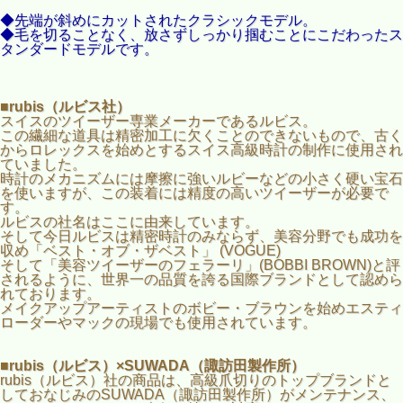
◆先端が斜めにカットされたクラシックモデル。
◆毛を切ることなく、放さずしっかり掴むことにこだわったス
タンダードモデルです。
■rubis（ルビス社）
スイスのツイーザー専業メーカーであるルビス。
この繊細な道具は精密加工に欠くことのできないもので、古く
からロレックスを始めとするスイス高級時計の制作に使用され
ていました。
時計のメカニズムには摩擦に強いルビーなどの小さく硬い宝石
を使いますが、この装着には精度の高いツイーザーが必要で
す。
ルビスの社名はここに由来しています。
そして今日ルビスは精密時計のみならず、美容分野でも成功を
収め「ベスト・オブ・ザベスト」 (VOGUE)
そして「美容ツイーザーのフェラーリ」(BOBBI BROWN)と評
されるように、世界一の品質を誇る国際ブランドとして認めら
れております。
メイクアップアーティストのボビー・ブラウンを始めエスティ
ローダーやマックの現場でも使用されています。
■rubis（ルビス）×SUWADA（諏訪田製作所）
rubis（ルビス）社の商品は、高級爪切りのトップブランドと
しておなじみのSUWADA（諏訪田製作所）がメンテナンス、