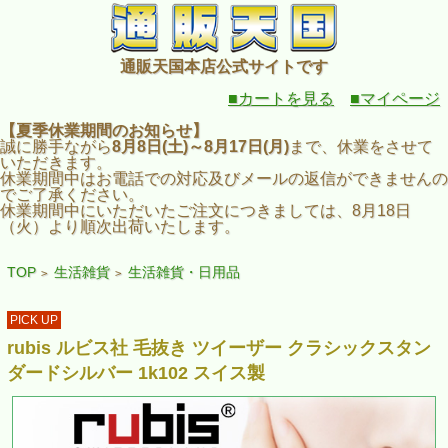
通販天国本店公式サイトです
■カートを見る
■マイページ
【夏季休業期間のお知らせ】
誠に勝手ながら
8月8日(土)～8月17日(月)
まで、休業をさせて
いただきます。
休業期間中はお電話での対応及びメールの返信ができませんの
でご了承ください。
休業期間中にいただいたご注文につきましては、8月18日
（火）より順次出荷いたします。
TOP
生活雑貨
生活雑貨・日用品
>
>
PICK UP
rubis ルビス社 毛抜き ツイーザー クラシックスタン
ダードシルバー 1k102 スイス製