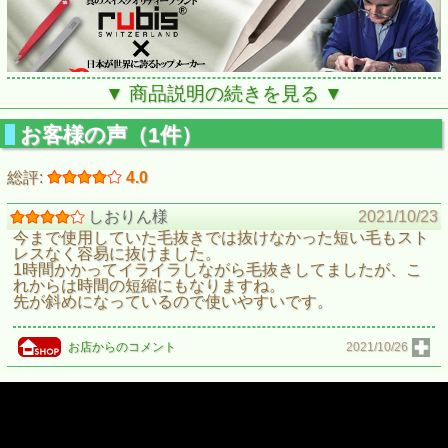
▼ 商品説明の続きを見る ▼
スイスの職人技が見事！感動する毛抜き。毛ぬき ツィザー
お客様の声（1件）
総評:
4.0
しおりん様
2021/10/23
今まで使用していた毛抜きでは抜けなかった短い毛もスト
レスなく容易に抜けました。
1時間かかってイライラしながら毛抜きしてましたが、こ
れからは時間の短縮にもなりますね。
先が斜めになっているので使いやすいです。
お店からのコメント
2021/10/26