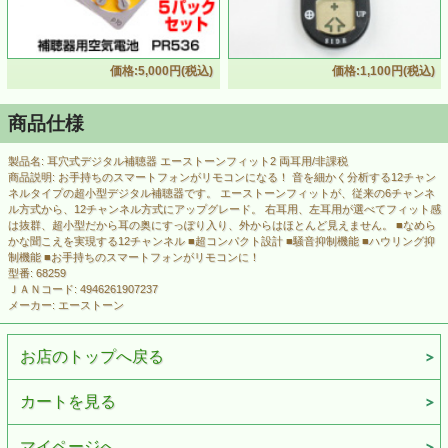
価格:5,000円(税込)
価格:1,100円(税込)
商品仕様
製品名: 耳穴式デジタル補聴器 エーストーンフィット2 両耳用/非課税
商品説明: お手持ちのスマートフォンがリモコンになる！ 音を細かく分析する12チャン
ネルタイプの超小型デジタル補聴器です。 エーストーンフィットが、従来の6チャンネ
ル方式から、12チャンネル方式にアップグレード。 右耳用、左耳用が選べてフィット感
は抜群、超小型だから耳の奥にすっぽり入り、外からはほとんど見えません。 ■なめら
かな聞こえを実現する12チャンネル ■超コンパクト設計 ■騒音抑制機能 ■ハウリング抑
制機能 ■お手持ちのスマートフォンがリモコンに！
型番: 68259
ＪＡＮコード: 4946261907237
メーカー: エーストーン
お店のトップへ戻る
カートを見る
マイページへ