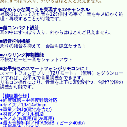
奥にすっぽり入り、外からはほとんど見えません。
■なめらかな聞こえを実現する12チャンネル
補聴器に入ってきた音を12分割する事で、音をキメ細かく処
理・再現することが可能です。
■超コンパクト設計
耳の中にすっぽり入り、外からはほとんど見えません。
■騒音抑制機能
周りの雑音を抑えて、会話を際立たせる！
■ハウリング抑制機能
不快なピーピー音をシャットアウト
■お手持ちのスマートフォンがリモコンに！
スマートフォンアプリ「T2リモート」（無料）をダウンロー
ドすれば、お手元で音量調整ができます。
リモコン操作により、音量を上下に3段階ずつ、合計7段階の
調整が可能です。
【補聴器仕様】
●軽度難聴～中等度難聴対応
●サイズ／19×14×9mm
●重量／約1g(電池を含む)
●材質／アクリル樹脂
●色／赤(右耳用)青(左耳用)
●最大音響利得／HFA36dB（ピーク40db）