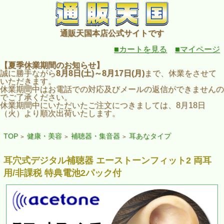
通販天国本店公式サイトです
■カートを見る
■マイページ
【夏季休業期間のお知らせ】
誠に勝手ながら
8月8日(土)～8月17日(月)
まで、休業をさせて
いただきます。
休業期間中はお電話での対応及びメールの返信ができませんの
でご了承ください。
休業期間中にいただいたご注文につきましては、8月18日
（火）より順次出荷いたします。
TOP
健康・美容
補聴器・集音器
耳あなタイプ
>
>
>
耳穴式デジタル補聴器 エーストーンフィット2 両耳
用/非課税 特典電池2パック付