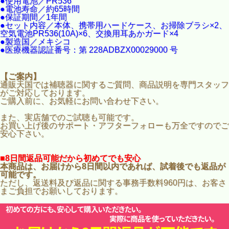
●使用電池／PR536
●電池寿命／約65時間
●保証期間／1年間
●セット内容／本体、携帯用ハードケース、お掃除ブラシ×2、
空気電池PR536(10A)×6、交換用耳あかガード×4
●製造国／メキシコ
●医療機器認証番号：第 228ADBZX00029000 号
【ご案内】
通販天国では補聴器に関するご質問、商品説明を専門スタッフ
がご対応しております。
ご購入前に、お気軽にお問い合わせ下さい。
また、実店舗でのご試聴も可能です。
お買い上げ後のサポート・アフターフォローも万全ですのでご
安心下さい。
■8日間返品可能だから初めてでも安心
本商品は、お届けから8日間以内であれば、試着後でも返品が
可能です。
ただし、返送料及び返品に関する事務手数料960円は、お客さ
まご負担でお願いしております。