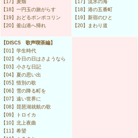
【17】麦畑
【17】流氷の海
【18】一円玉の旅がらす
【18】港の五番町
【19】おどるポンポコリン
【19】新宿のひと
【20】釜山港へ帰れ
【20】まわり道
【DISC5 歌声喫茶編】
【01】学生時代
【02】今日の日はさようなら
【03】小さな日記
【04】夏の思い出
【05】惜別の歌
【06】雪の降る町を
【07】遠い世界に
【08】琵琶湖就航の歌
【09】トロイカ
【10】北上夜曲
【11】希望