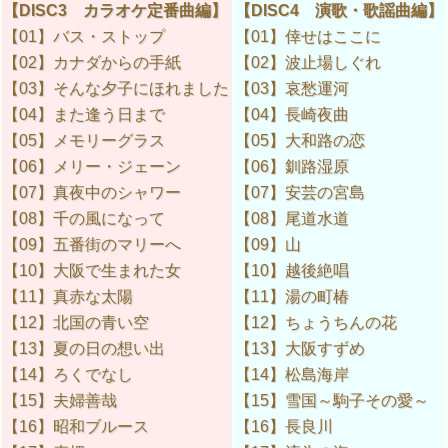
【DISC3 カラオケ定番曲編】
【DISC4 演歌・歌謡曲編】
【01】バス・ストップ
【01】倖せはここに
【02】カナダからの手紙
【02】波止場しぐれ
【03】そんな夕子にほれました
【03】哀愁運河
【04】また逢う日まで
【04】長崎夜曲
【05】メモリーグラス
【05】大和路の恋
【06】メリー・ジェーン
【06】釧路湿原
【07】真夜中のシャワー
【07】安芸の宮島
【08】千の風になって
【08】尾道水道
【09】五番街のマリーへ
【09】山
【10】大阪で生まれた女
【10】越後絶唱
【11】真赤な太陽
【11】湯の町椿
【12】北国の青い空
【12】ちょうちんの花
【13】夏の日の想い出
【13】大阪すずめ
【14】ろくでなし
【14】松島海岸
【15】夫婦善哉
【15】雪国～駒子その愛～
【16】昭和ブルース
【16】長良川