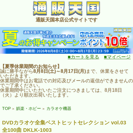
通販天国本店公式サイトです
■カートを見る
■マイページ
【夏季休業期間のお知らせ】
誠に勝手ながら
8月8日(土)～8月17日(月)
まで、休業をさせて
いただきます。
休業期間中はお電話での対応及びメールの返信ができませんの
でご了承ください。
休業期間中にいただいたご注文につきましては、8月18日
（火）より順次出荷いたします。
TOP
娯楽・ホビー
カラオケ機器
>
>
DVDカラオケ全集ベストヒットセレクション vol.03
全100曲 DKLK-1003