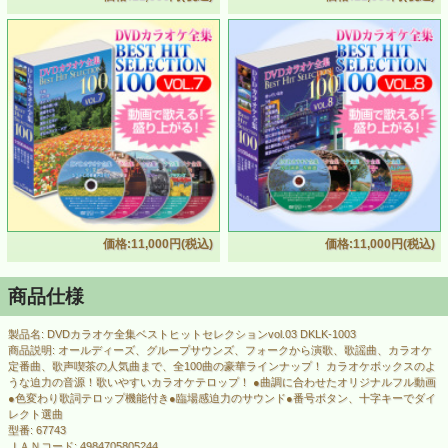
価格:11,000円(税込)
価格:11,000円(税込)
商品仕様
製品名: DVDカラオケ全集ベストヒットセレクションvol.03 DKLK-1003
商品説明: オールディーズ、グループサウンズ、フォークから演歌、歌謡曲、カラオケ
定番曲、歌声喫茶の人気曲まで、全100曲の豪華ラインナップ！ カラオケボックスのよ
うな迫力の音源！歌いやすいカラオケテロップ！ ●曲調に合わせたオリジナルフル動画
●色変わり歌詞テロップ機能付き●臨場感迫力のサウンド●番号ボタン、十字キーでダイ
レクト選曲
型番: 67743
ＪＡＮコード: 4984705805244