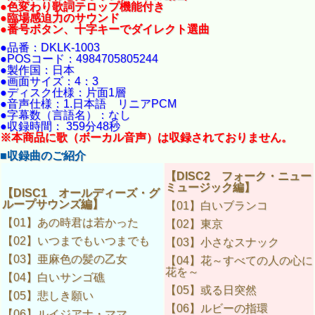
●色変わり歌詞テロップ機能付き
●臨場感迫力のサウンド
●番号ボタン、十字キーでダイレクト選曲
●品番：DKLK-1003
●POSコード：4984705805244
●製作国：日本
●画面サイズ：4：3
●ディスク仕様：片面1層
●音声仕様：1.日本語 リニアPCM
●字幕数（言語名）：なし
●収録時間： 359分48秒
※本商品に歌（ボーカル音声）は収録されておりません。
■収録曲のご紹介
【DISC2 フォーク・ニュー
ミュージック編】
【DISC1 オールディーズ・グ
ループサウンズ編】
【01】白いブランコ
【01】あの時君は若かった
【02】東京
【02】いつまでもいつまでも
【03】小さなスナック
【03】亜麻色の髪の乙女
【04】花～すべての人の心に
花を～
【04】白いサンゴ礁
【05】或る日突然
【05】悲しき願い
【06】ルビーの指環
【06】ルイジアナ・ママ