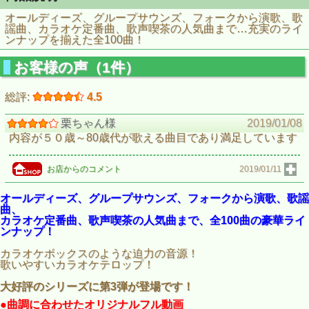
オールディーズ、グループサウンズ、フォークから演歌、歌
謡曲、カラオケ定番曲、歌声喫茶の人気曲まで…充実のライ
ンナップを揃えた全100曲！
お客様の声（1件）
総評:
4.5
栗ちゃん様
2019/01/08
内容が５０歳～80歳代が歌える曲目であり満足しています
お店からのコメント
2019/01/11
オールディーズ、グループサウンズ、フォークから演歌、歌謡
曲、
カラオケ定番曲、歌声喫茶の人気曲まで、全100曲の豪華ライ
ンナップ！
カラオケボックスのような迫力の音源！
歌いやすいカラオケテロップ！
大好評のシリーズに第3弾が登場です！
●曲調に合わせたオリジナルフル動画