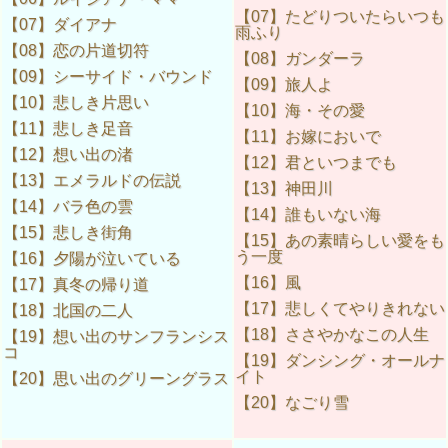
【07】たどりついたらいつも
【07】ダイアナ
雨ふり
【08】恋の片道切符
【08】ガンダーラ
【09】シーサイド・バウンド
【09】旅人よ
【10】悲しき片思い
【10】海・その愛
【11】悲しき足音
【11】お嫁においで
【12】想い出の渚
【12】君といつまでも
【13】エメラルドの伝説
【13】神田川
【14】バラ色の雲
【14】誰もいない海
【15】悲しき街角
【15】あの素晴らしい愛をも
う一度
【16】夕陽が泣いている
【16】風
【17】真冬の帰り道
【17】悲しくてやりきれない
【18】北国の二人
【18】ささやかなこの人生
【19】想い出のサンフランシス
コ
【19】ダンシング・オールナ
イト
【20】思い出のグリーングラス
【20】なごり雪