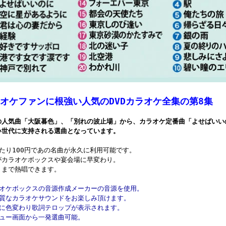
オケファンに根強い人気のDVDカラオケ全集の第8集
の人気曲「大阪暮色」、「別れの波止場」から、カラオケ定番曲「よせばいい
い世代に支持される選曲となっています。
あたり100円であの名曲が永久に利用可能です。
がカラオケボックスや宴会場に早変わり。
くまで熱唱できます。
ラオケボックスの音源作成メーカーの音源を使用。
音質なカラオケサウンドをお楽しみ頂けます。
面に色変わり歌詞テロップが表示されます。
ニュー画面から一発選曲可能。