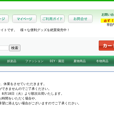
サイトです。 様々な便利グッズを絶賛発売中！
娯楽品
ファッション
DIY・園芸
夏物商品
冬物商品
器
ストレッチ
キンケア
カラオケ機器
趣味・コレクション
スポーツ・ゴルフ
映像・音楽ソフト
アパレル
靴・ベルト・帽子
バッグ・カバン・財布
暑さ対策商品
夏物ファッション
日よけ・すだれ
冬物雑貨
冬物家電
ぬくさに首ったけ
夏物寝具
日本製近江蚊帳
ミストdeクールシャワー
で、休業をさせていただきます。
ができませんのでご了承ください。
8月18日（火）より順次出荷いたします。
お時間をいただく場合や、
希望に添えない場合がございますのでご了承ください。