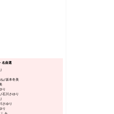
歌・名曲選
り
いね/坂本冬美
美
ゆり
場/石川さゆり
り
川さゆり
ゆり
よしみ