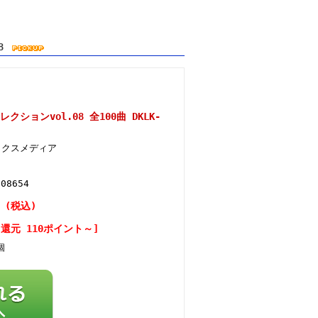
08
ションvol.08 全100曲 DKLK-
ックスメディア
908654
円 (税込)
還元 110ポイント～]
個