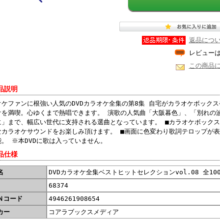
返品につ
レビュー
この商品
品説明
オケファンに根強い人気のDVDカラオケ全集の第8集 自宅がカラオケボック
ケを満喫。心ゆくまで熱唱できます。 演歌の人気曲「大阪暮色」、「別れの
に」まで、幅広い世代に支持される選曲となっています。 ■カラオケボックス
なカラオケサウンドをお楽しみ頂けます。 ■画面に色変わり歌詞テロップが表
。 ※本DVDに歌は入っていません。
品仕様
名
DVDカラオケ全集ベストヒットセレクションvol.08 全100曲
68374
Ｎコード
4946261908654
カー
コアラブックスメディア