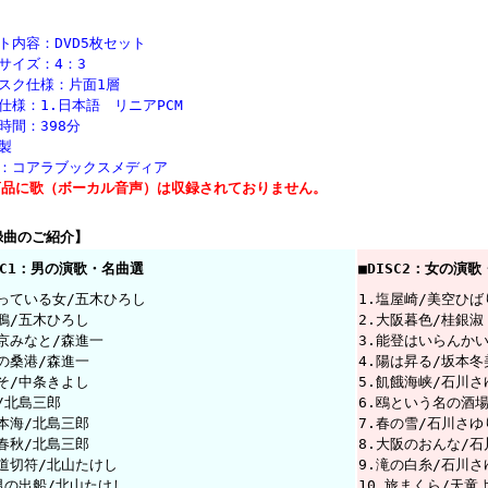
ト内容：DVD5枚セット
面サイズ：4：3
ィスク仕様：片面1層
仕様：1.日本語 リニアPCM
録時間：398分
製
売：コアラブックスメディア
商品に歌（ボーカル音声）は収録されておりません。
録曲のご紹介】
SC1：男の演歌・名曲選
■DISC2：女の演
待っている女/五木ひろし
1.塩屋崎/美空ひば
旅鴉/五木ひろし
2.大阪暮色/桂銀淑
東京みなと/森進一
3.能登はいらんか
冬の桑港/森進一
4.陽は昇る/坂本冬
うそ/中条きよし
5.飢餓海峡/石川さ
/北島三郎
6.鴎という名の酒
日本海/北島三郎
7.春の雪/石川さゆ
港春秋/北島三郎
8.大阪のおんな/石
片道切符/北山たけし
9.滝の白糸/石川さ
.男の出船/北山たけし
10.旅まくら/天童