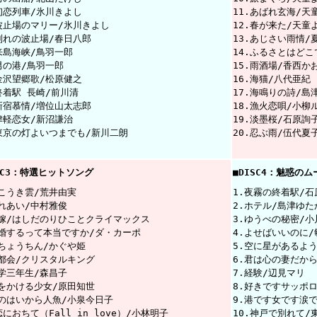
.初恋列車/氷川きよし
11.あばれ玄海/天
.波止場のマリー/氷川きよし
12.春が来た/天童
.別れの波止場/春日八郎
13.あじさい雨情/
.来島海峡/鳥羽一郎
14.ふるさとはど
.男の港/鳥羽一郎
15.雨酒場/香西か
.金沢望郷歌/松原健之
16.海猫/八代亜紀
終着駅 長崎/前川清
17.海鳴りの詩/島
.新宿慕情/増位山太志郎
18.漁火恋唄/小柳
.津軽恋女/新沼謙治
19.淡墨桜/石原詢
.東京の灯よいつまでも/新川二朗
20.忍ぶ雨/伍代夏
SC3：特選ヒットソング
■DISC4：魅惑の
ひこうき雲/荒井由実
1.夜霧の終着駅/石
ふれあい/中村雅俊
2.ホテル/島津ゆた
花嫁/はしだのりひことクライマックス
3.ゆうべの秘密/小
結婚するって本当ですか/ダ・カーポ
4.よせばいいのに
赤ちょうちん/かぐや姫
5.空に星があるよ
大都会/クリスタルキング
6.君は心の妻だか
中学三年生/森昌子
7.経験/辺見マリ
時をかける少女/原田知世
8.好きですサッポ
渚のはいから人魚/小泉今日子
9.港です女です涙
恋におちて（Fall in love）/小林明子
10.神戸で別れて/