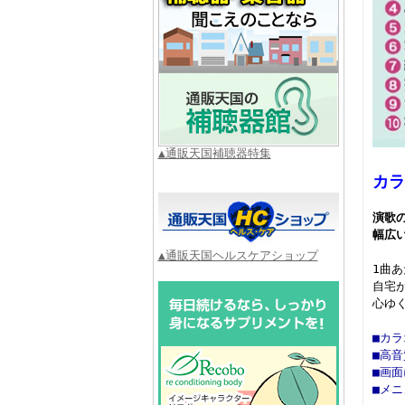
▲通販天国補聴器特集
カラ
演歌
幅広
▲通販天国ヘルスケアショップ
1曲
自宅
心ゆ
■カ
■高
■画
■メ