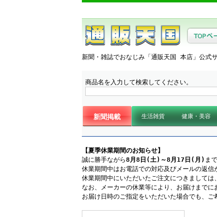
新聞・雑誌でおなじみ「通販天国 本店」公式
商品名を入力して検索してください。
新聞掲載
生活雑貨
健康・美容
生活雑貨・日用品
生活家電
キッチン
浄水器
インテリア・寝具
防災用品
補聴器・集音
マッサージ・
ヘアケア・ス
生活サポート
【夏季休業期間のお知らせ】
誠に勝手ながら
8月8日(土)～8月17日(月)
ま
休業期間中はお電話での対応及びメールの返信
休業期間中にいただいたご注文につきましては、
なお、メーカーの休業等により、お届けまでに
お届け日時のご指定をいただいた場合でも、ご