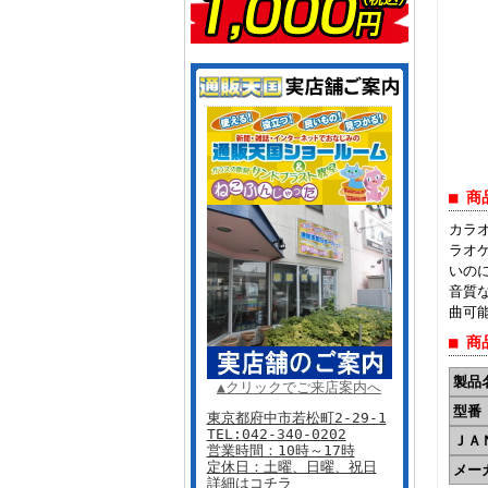
■ 商
カラ
ラオ
いの
音質
曲可能
■ 商
製品
▲クリックでご来店案内へ
型番
東京都府中市若松町2-29-1
TEL:
042-340-0202
ＪＡ
営業時間：10時～17時
定休日：土曜、日曜、祝日
メー
詳細はコチラ