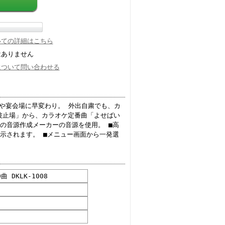
いての詳細はこちら
はありません
について問い合わせる
スや宴会場に早変わり。 外出自粛でも、カ
波止場」から、カラオケ定番曲「よせばい
の音源作成メーカーの音源を使用。 ■高
示されます。 ■メニュー画面から一発選
 DKLK-1008