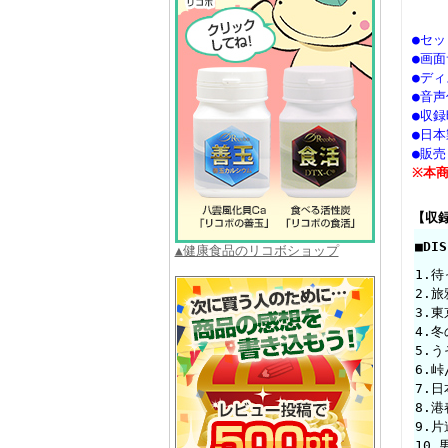
●セッ
●画
●デ
●音声
●収
●日本
●販
※本
【収
■DI
▲健康食品のリコボショップ
1.
2.
3.
4.
5.
6.峠
7.
8.
9.
10