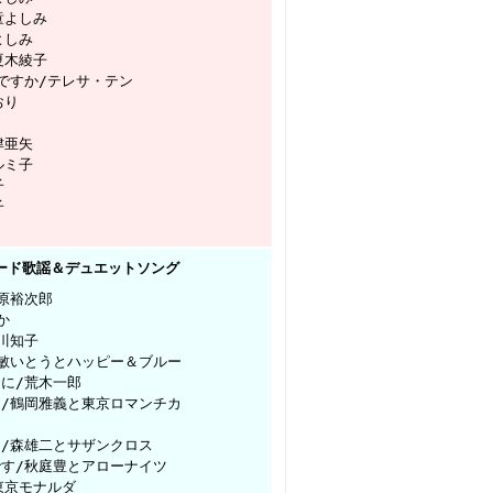
童よしみ
よしみ
夏木綾子
こですか/テレサ・テン
おり
津亜矢
ルミ子
子
子
ムード歌謡＆デュエットソング
原裕次郎
か
川知子
/敏いとうとハッピー＆ブルー
うに/荒木一郎
ら/鶴岡雅義と東京ロマンチカ
ロ/森雄二とサザンクロス
です/秋庭豊とアローナイツ
東京モナルダ