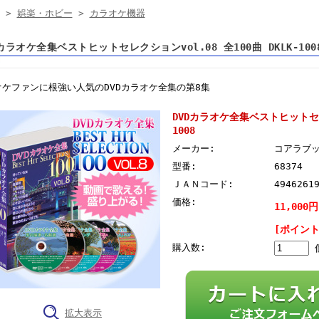
>
娯楽・ホビー
>
カラオケ機器
Dカラオケ全集ベストヒットセレクションvol.08 全100曲 DKLK-10
オケファンに根強い人気のDVDカラオケ全集の第8集
DVDカラオケ全集ベストヒットセレク
1008
メーカー:
コアラブ
型番:
68374
ＪＡＮコード:
4946261
価格:
11,000
[ポイント
購入数:
拡大表示